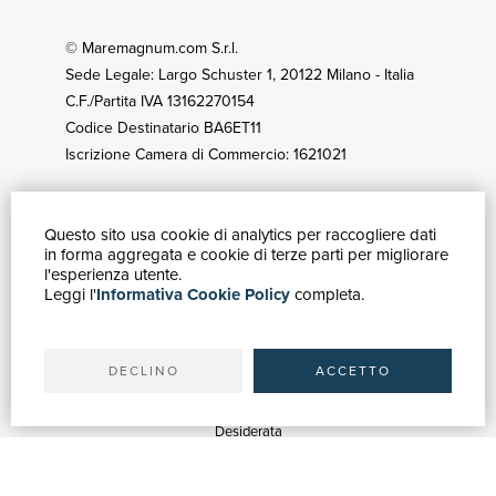
© Maremagnum.com S.r.l.
Sede Legale: Largo Schuster 1, 20122 Milano - Italia
C.F./Partita IVA 13162270154
Codice Destinatario BA6ET11
Iscrizione Camera di Commercio: 1621021
Questo sito usa cookie di analytics per raccogliere dati
GUIDA ACQUISTI
in forma aggregata e cookie di terze parti per migliorare
Catalogo
l'esperienza utente.
Leggi l'
Informativa Cookie Policy
completa.
Ricerca avanzata
Il tuo account
Spedizioni
DECLINO
ACCETTO
SERVIZI
Quotazioni
Desiderata
Servizi alle Biblioteche
Servizi alle Librerie