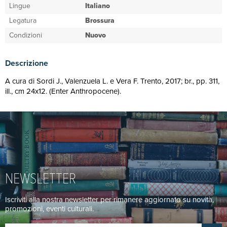
Lingue
Italiano
Legatura
Brossura
Condizioni
Nuovo
Descrizione
A cura di Sordi J., Valenzuela L. e Vera F. Trento, 2017; br., pp. 311,
ill., cm 24x12. (Enter Anthropocene).
NEWSLETTER
Iscriviti alla nostra newsletter per rimanere aggiornato su novità,
promozioni, eventi culturali.