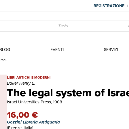
REGISTRAZIONE
|
BLOG
EVENTI
SERVIZI
rael.
The legal system of Israel. | Libri antichi e moderni | Baker Henry E
LIBRI ANTICHI E MODERNI
Baker Henry E.
The legal system of Israe
Israel Universities Press, 1968
16,00 €
Gozzini Libreria Antiquaria
(Firenze, Italia)