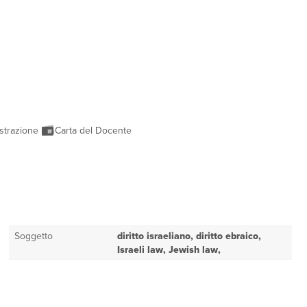
strazione
Carta del Docente
Soggetto
diritto israeliano, diritto ebraico,
Israeli law, Jewish law,