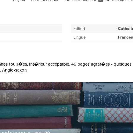
Editori
Catholi
Lingue
France
fes rouill�es, Int�rieur acceptable. 46 pages agraf�es - quelques illu
se. Anglo-saxon