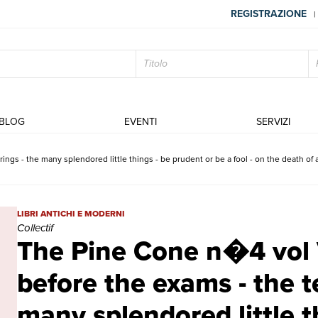
REGISTRAZIONE
|
BLOG
EVENTI
SERVIZI
ngs - the many splendored little things - be prudent or be a fool - on the death of
The Pine Cone n�4 vol VI march 1962 - Just before the exams - the 
LIBRI ANTICHI E MODERNI
Collectif
The Pine Cone n�4 vol 
before the exams - the t
many splendored little t