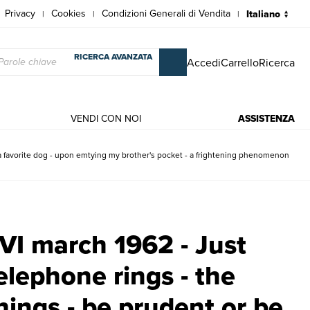
Privacy
Cookies
Condizioni Generali di Vendita
|
|
|
RICERCA AVANZATA
Accedi
Carrello
Ricerca
VENDI CON NOI
ASSISTENZA
 a favorite dog - upon emtying my brother's pocket - a frightening phenomenon
telephone rings - the many splendored little things - be prudent or b
VI march 1962 - Just
elephone rings - the
hings - be prudent or be