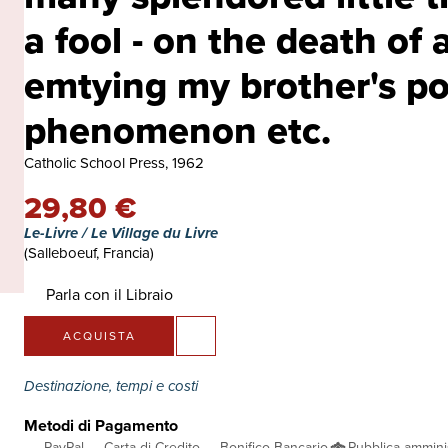
a fool - on the death of 
emtying my brother's poc
phenomenon etc.
Catholic School Press, 1962
29,80 €
Le-Livre / Le Village du Livre
(Salleboeuf, Francia)
Parla con il Libraio
ACQUISTA
Destinazione, tempi e costi
Metodi di Pagamento
PayPal
Carta di Credito
Bonifico Bancario
Pubblica ammini