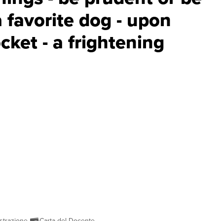
a favorite dog - upon
ket - a frightening
strazione
Carta del Docente