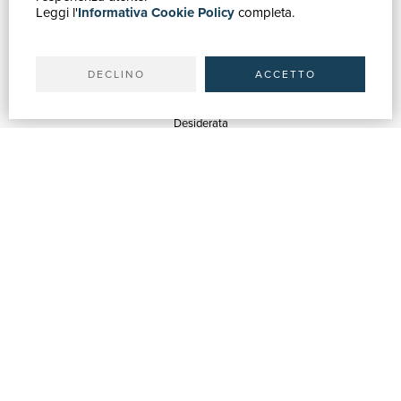
Leggi l'
Informativa Cookie Policy
completa.
Ricerca avanzata
Il tuo account
Spedizioni
DECLINO
ACCETTO
SERVIZI
Quotazioni
Desiderata
Servizi alle Biblioteche
Servizi alle Librerie
Servizi Pubblicitari
ASSISTENZA
Aiuto e FAQ
Tracciare gli ordini
Diritto di recesso
Fatturazione
Carta del Docente / 18App
Contattaci
SU DI NOI
Chi siamo