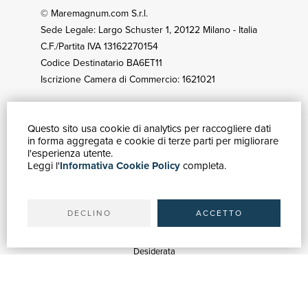
© Maremagnum.com S.r.l.
Sede Legale: Largo Schuster 1, 20122 Milano - Italia
C.F./Partita IVA 13162270154
Codice Destinatario BA6ET11
Iscrizione Camera di Commercio: 1621021
Questo sito usa cookie di analytics per raccogliere dati
GUIDA ACQUISTI
in forma aggregata e cookie di terze parti per migliorare
Catalogo
l'esperienza utente.
Leggi l'
Informativa Cookie Policy
completa.
Ricerca avanzata
Il tuo account
Spedizioni
DECLINO
ACCETTO
SERVIZI
Quotazioni
Desiderata
Servizi alle Biblioteche
Servizi alle Librerie
Servizi Pubblicitari