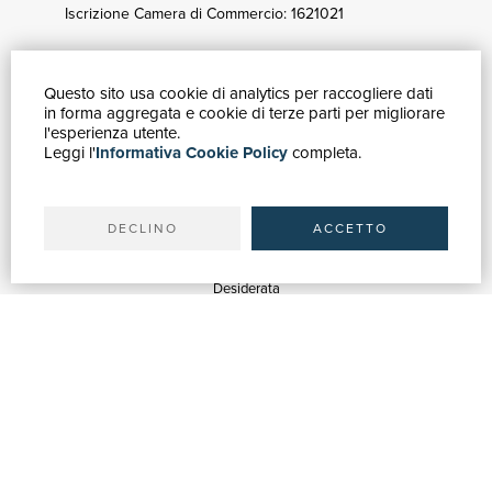
Iscrizione Camera di Commercio: 1621021
Questo sito usa cookie di analytics per raccogliere dati
GUIDA ACQUISTI
in forma aggregata e cookie di terze parti per migliorare
Catalogo
l'esperienza utente.
Leggi l'
Informativa Cookie Policy
completa.
Ricerca avanzata
Il tuo account
Spedizioni
DECLINO
ACCETTO
SERVIZI
Quotazioni
Desiderata
Servizi alle Biblioteche
Servizi alle Librerie
Servizi Pubblicitari
ASSISTENZA
Aiuto e FAQ
Tracciare gli ordini
Diritto di recesso