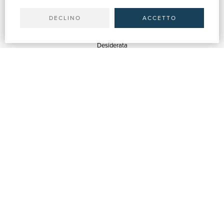
Spedizioni
DECLINO
ACCETTO
SERVIZI
Quotazioni
Desiderata
Servizi alle Biblioteche
Servizi alle Librerie
Servizi Pubblicitari
ASSISTENZA
Aiuto e FAQ
Tracciare gli ordini
Diritto di recesso
Fatturazione
Carta del Docente / 18App
Contattaci
SU DI NOI
Chi siamo
Mostre & Eventi
Venditori