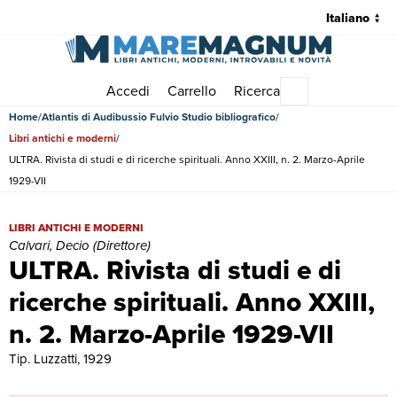
Accedi
Carrello
Ricerca
Menu principale
Home
Atlantis di Audibussio Fulvio Studio bibliografico
Libri antichi e moderni
ULTRA. Rivista di studi e di ricerche spirituali. Anno XXIII, n. 2. Marzo-Aprile
1929-VII
ULTRA. Rivista di studi e di ricerche spirituali. Anno XXIII, n. 2. Marz
LIBRI ANTICHI E MODERNI
Calvari, Decio (Direttore)
ULTRA. Rivista di studi e di
ricerche spirituali. Anno XXIII,
n. 2. Marzo-Aprile 1929-VII
Tip. Luzzatti, 1929