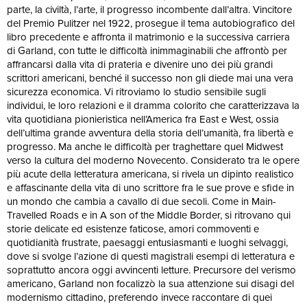
parte, la civiltà, l’arte, il progresso incombente dall’altra. Vincitore
del Premio Pulitzer nel 1922, prosegue il tema autobiografico del
libro precedente e affronta il matrimonio e la successiva carriera
di Garland, con tutte le difficoltà inimmaginabili che affrontò per
affrancarsi dalla vita di prateria e divenire uno dei più grandi
scrittori americani, benché il successo non gli diede mai una vera
sicurezza economica. Vi ritroviamo lo studio sensibile sugli
individui, le loro relazioni e il dramma colorito che caratterizzava la
vita quotidiana pionieristica nell’America fra East e West, ossia
dell’ultima grande avventura della storia dell’umanità, fra libertà e
progresso. Ma anche le difficoltà per traghettare quel Midwest
verso la cultura del moderno Novecento. Considerato tra le opere
più acute della letteratura americana, si rivela un dipinto realistico
e affascinante della vita di uno scrittore fra le sue prove e sfide in
un mondo che cambia a cavallo di due secoli. Come in Main-
Travelled Roads e in A son of the Middle Border, si ritrovano qui
storie delicate ed esistenze faticose, amori commoventi e
quotidianità frustrate, paesaggi entusiasmanti e luoghi selvaggi,
dove si svolge l’azione di questi magistrali esempi di letteratura e
soprattutto ancora oggi avvincenti letture. Precursore del verismo
americano, Garland non focalizzò la sua attenzione sui disagi del
modernismo cittadino, preferendo invece raccontare di quei