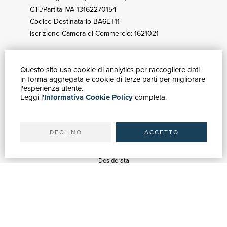
C.F./Partita IVA 13162270154
Codice Destinatario BA6ET11
Iscrizione Camera di Commercio: 1621021
Questo sito usa cookie di analytics per raccogliere dati
GUIDA ACQUISTI
in forma aggregata e cookie di terze parti per migliorare
Catalogo
l'esperienza utente.
Leggi l'
Informativa Cookie Policy
completa.
Ricerca avanzata
Il tuo account
Spedizioni
DECLINO
ACCETTO
SERVIZI
Quotazioni
Desiderata
Servizi alle Biblioteche
Servizi alle Librerie
Servizi Pubblicitari
ASSISTENZA
Aiuto e FAQ