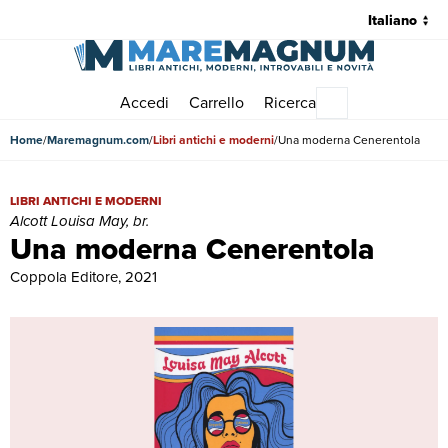
Accedi
Carrello
Ricerca
Menu principale
Home
Maremagnum.com
Libri antichi e moderni
Una moderna Cenerentola
Una moderna Cenerentola | Libri antichi e moderni | Alcott Louisa Ma
LIBRI ANTICHI E MODERNI
Alcott Louisa May, br.
Una moderna Cenerentola
Coppola Editore, 2021