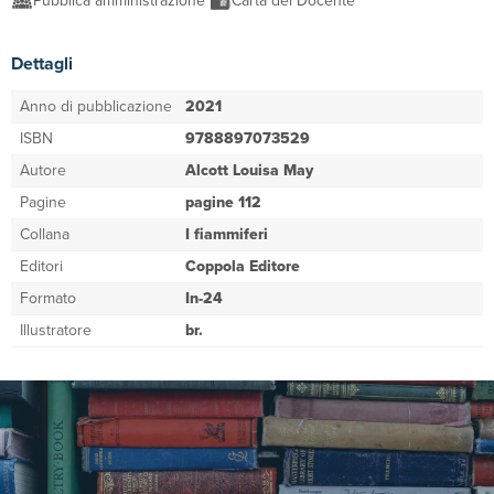
Pubblica amministrazione
Carta del Docente
Dettagli
Anno di pubblicazione
2021
ISBN
9788897073529
Autore
Alcott Louisa May
Pagine
pagine 112
Collana
I fiammiferi
Editori
Coppola Editore
Formato
In-24
Illustratore
br.