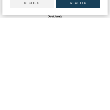
DECLINO
ACCETTO
SERVIZI
Quotazioni
Desiderata
Servizi alle Biblioteche
Servizi alle Librerie
Servizi Pubblicitari
ASSISTENZA
Aiuto e FAQ
Tracciare gli ordini
Diritto di recesso
Fatturazione
Carta del Docente / 18App
Contattaci
SU DI NOI
Chi siamo
Mostre & Eventi
Venditori
Blog