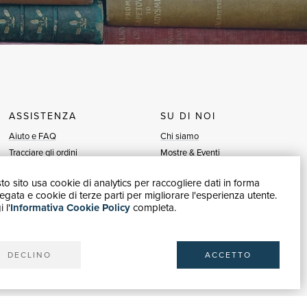
ASSISTENZA
SU DI NOI
Aiuto e FAQ
Chi siamo
Tracciare gli ordini
Mostre & Eventi
Diritto di recesso
Venditori
o sito usa cookie di analytics per raccogliere dati in forma
Fatturazione
Blog
gata e cookie di terze parti per migliorare l'esperienza utente.
Carta del Docente / 18App
Vendi con noi
 l'
Informativa Cookie Policy
completa.
Contattaci
DECLINO
ACCETTO