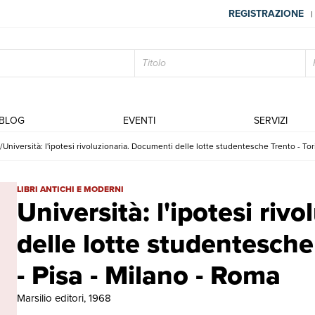
REGISTRAZIONE
|
BLOG
EVENTI
SERVIZI
Università: l'ipotesi rivoluzionaria. Documenti delle lotte studentesche Trento - Tor
Università: l'ipotesi rivoluzionaria. Documenti delle lotte studentes
LIBRI ANTICHI E MODERNI
Università: l'ipotesi riv
delle lotte studentesche 
- Pisa - Milano - Roma
Marsilio editori, 1968