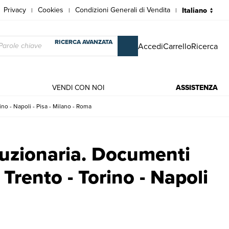
Privacy
Cookies
Condizioni Generali di Vendita
|
|
|
RICERCA AVANZATA
Accedi
Carrello
Ricerca
VENDI CON NOI
ASSISTENZA
ino - Napoli - Pisa - Milano - Roma
che Trento - Torino - Napoli - Pisa - Milano - Roma | Libri antichi e mod
oluzionaria. Documenti
Trento - Torino - Napoli