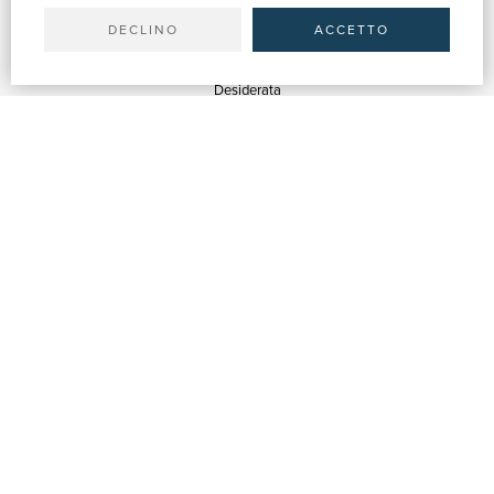
Spedizioni
DECLINO
ACCETTO
SERVIZI
Quotazioni
Desiderata
Servizi alle Biblioteche
Servizi alle Librerie
Servizi Pubblicitari
ASSISTENZA
Aiuto e FAQ
Tracciare gli ordini
Diritto di recesso
Fatturazione
Carta del Docente / 18App
Contattaci
SU DI NOI
Chi siamo
Mostre & Eventi
Venditori