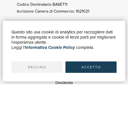
Codice Destinatario BA6ET11
Iscrizione Camera di Commercio: 1621021
Questo sito usa cookie di analytics per raccogliere dati
GUIDA ACQUISTI
in forma aggregata e cookie di terze parti per migliorare
Catalogo
l'esperienza utente.
Leggi l'
Informativa Cookie Policy
completa.
Ricerca avanzata
Il tuo account
Spedizioni
DECLINO
ACCETTO
SERVIZI
Quotazioni
Desiderata
Servizi alle Biblioteche
Servizi alle Librerie
Servizi Pubblicitari
ASSISTENZA
Aiuto e FAQ
Tracciare gli ordini