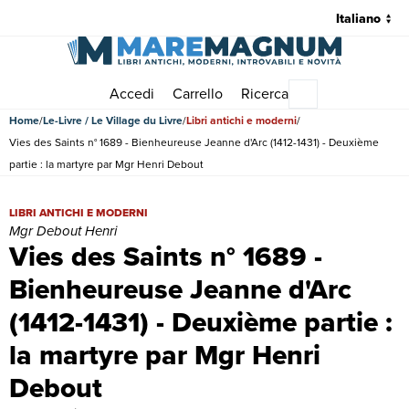
Accedi
Carrello
Ricerca
Menu principale
Home
Le-Livre / Le Village du Livre
Libri antichi e moderni
Vies des Saints n° 1689 - Bienheureuse Jeanne d'Arc (1412-1431) - Deuxième
partie : la martyre par Mgr Henri Debout
Vies des Saints n° 1689 - Bienheureuse Jeanne d'Arc (1412-1431) - D
LIBRI ANTICHI E MODERNI
Mgr Debout Henri
Vies des Saints n° 1689 -
Bienheureuse Jeanne d'Arc
(1412-1431) - Deuxième partie :
la martyre par Mgr Henri
Debout