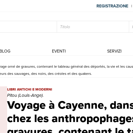
REGISTRAZIONE
|
BLOG
EVENTI
SERVIZI
rné de gravures, contenant le tableau général des déportés, la vie et les causes de
oeurs des sauvages, des noirs, des créoles et des quakers.
Voyage à Cayenne, dans les deux Amériques et chez les anthropophag
LIBRI ANTICHI E MODERNI
Pitou (Louis-Ange).
Voyage à Cayenne, dans
chez les anthropophage
gravures, contenant le 