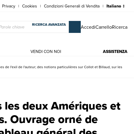
Privacy
Cookies
Condizioni Generali di Vendita
|
|
|
RICERCA AVANZATA
Accedi
Carrello
Ricerca
VENDI CON NOI
ASSISTENZA
 l'exil de l'auteur; des notions particulières sur Collot et Billaud, sur les
es. Ouvrage orné de gravures, contenant le tableau général des déportés
 les deux Amériques et
s. Ouvrage orné de
tableau général des