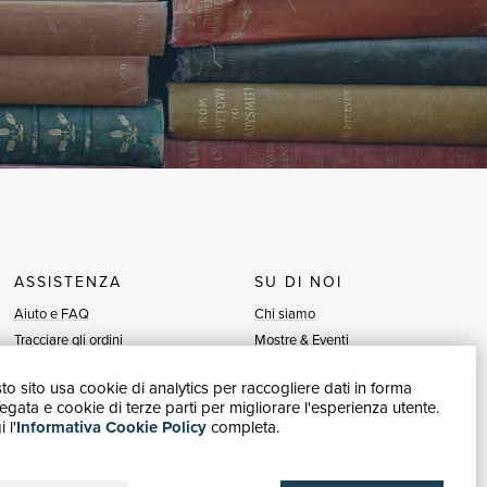
ASSISTENZA
SU DI NOI
Aiuto e FAQ
Chi siamo
Tracciare gli ordini
Mostre & Eventi
Diritto di recesso
Venditori
o sito usa cookie di analytics per raccogliere dati in forma
Fatturazione
Blog
gata e cookie di terze parti per migliorare l'esperienza utente.
Carta del Docente / 18App
Vendi con noi
 l'
Informativa Cookie Policy
completa.
Contattaci