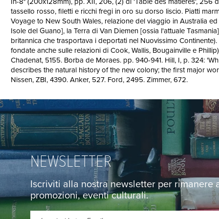
In-8° (200x128mm), pp. XII, 206, (2) di 'Table des matières', 256 di
tassello rosso, filetti e ricchi fregi in oro su dorso liscio. Piatt
Voyage to New South Wales, relazione del viaggio in Australia ed i
Isole del Guano], la Terra di Van Diemen [ossia l'attuale Tasmania],
britannica che trasportava i deportati nel Nuovissimo Continente). L'
fondate anche sulle relazioni di Cook, Wallis, Bougainville e Phillip
Chadenat, 5155. Borba de Moraes. pp. 940-941. Hill, I, p. 324: 'W
describes the natural history of the new colony; the first major wo
Nissen, ZBI, 4390. Anker, 527. Ford, 2495. Zimmer, 672.
NEWSLETTER
Iscriviti alla nostra newsletter per rimanere
promozioni, eventi culturali.