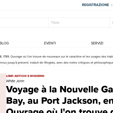
REGISTRAZIONE
|
BLOG
EVENTI
SERVIZI
8, 1789. Ouvrage où l'on trouve de nouveaux sur le caractère et les usages des habita
us jusqu'à présent, traduit de l'Anglais, avec des notes critiques et philosophiques
Voyage à la Nouvelle Galles du Sud, a Botany Bay, au Port Jackson,
LIBRI ANTICHI E MODERNI
White John
Voyage à la Nouvelle Ga
Bay, au Port Jackson, en
Ouvrage où l'on trouve 