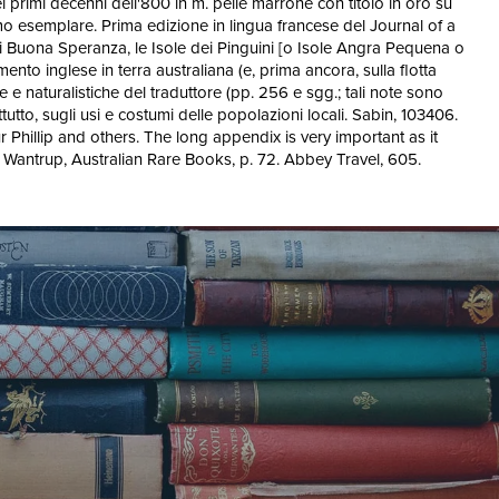
ei primi decenni dell'800 in m. pelle marrone con titolo in oro su
timo esemplare. Prima edizione in lingua francese del Journal of a
 di Buona Speranza, le Isole dei Pinguini [o Isole Angra Pequena o
nto inglese in terra australiana (e, prima ancora, sulla flotta
e e naturalistiche del traduttore (pp. 256 e sgg.; tali note sono
ttutto, sugli usi e costumi delle popolazioni locali. Sabin, 103406.
Phillip and others. The long appendix is very important as it
83. Wantrup, Australian Rare Books, p. 72. Abbey Travel, 605.