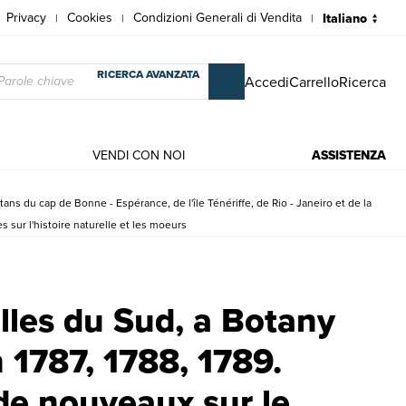
Privacy
Cookies
Condizioni Generali di Vendita
|
|
|
RICERCA AVANZATA
Accedi
Carrello
Ricerca
VENDI CON NOI
ASSISTENZA
ns du cap de Bonne - Espérance, de l'île Ténériffe, de Rio - Janeiro et de la
 sur l'histoire naturelle et les moeurs
 en 1787, 1788, 1789. Ouvrage où l'on trouve de nouveaux sur le caractè
lles du Sud, a Botany
 1787, 1788, 1789.
de nouveaux sur le