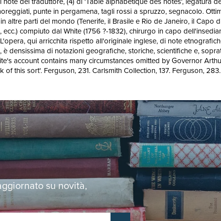
 note del traduttore, (4) di 'Table alphabétique des notes', legatura d
i marmoreggiati, punte in pergamena, tagli rossi a spruzzo, segnacolo. Ot
n altre parti del mondo (Tenerife, il Brasile e Rio de Janeiro, il Capo
 ecc.) compiuto dal White (1756 ?-1832), chirurgo in capo dell'insediame
opera, qui arricchita rispetto all'originale inglese, di note etnografich
), è densissima di notazioni geografiche, storiche, scientifiche e, sopra
hite's account contains many circumstances omitted by Governor Arthur 
rk of this sort'. Ferguson, 231. Carlsmith Collection, 137. Ferguson, 2
 aggiornato su novità,