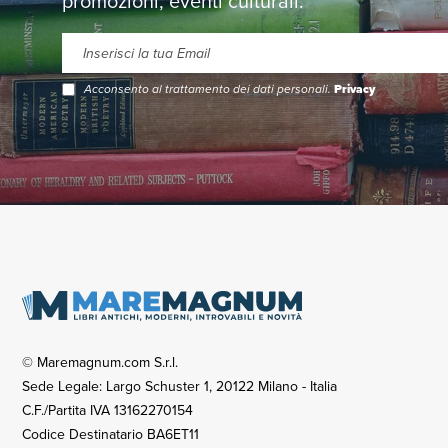
promozioni, eventi culturali.
Acconsento al trattamento dei dati personali.
Privacy
© Maremagnum.com S.r.l.
Sede Legale: Largo Schuster 1, 20122 Milano - Italia
C.F./Partita IVA 13162270154
Codice Destinatario BA6ET11