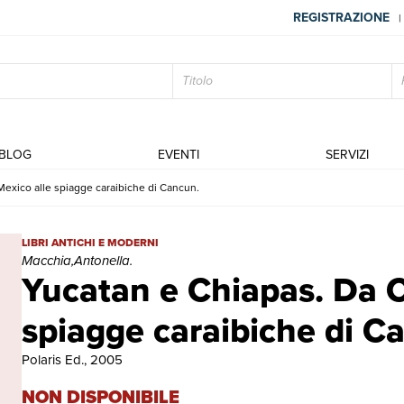
REGISTRAZIONE
|
BLOG
EVENTI
SERVIZI
exico alle spiagge caraibiche di Cancun.
Yucatan e Chiapas. Da Ciudad de Mexico alle spiagge caraibiche di
LIBRI ANTICHI E MODERNI
Macchia,Antonella.
Yucatan e Chiapas. Da C
spiagge caraibiche di C
Polaris Ed., 2005
NON DISPONIBILE