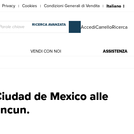
Privacy
Cookies
Condizioni Generali di Vendita
|
|
|
RICERCA AVANZATA
Accedi
Carrello
Ricerca
VENDI CON NOI
ASSISTENZA
 Cancun. | Libri antichi e moderni | Macchia,Antonella.
iudad de Mexico alle
ancun.