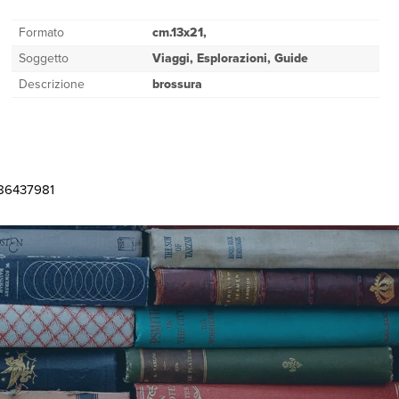
Formato
cm.13x21,
Soggetto
Viaggi, Esplorazioni, Guide
Descrizione
brossura
886437981