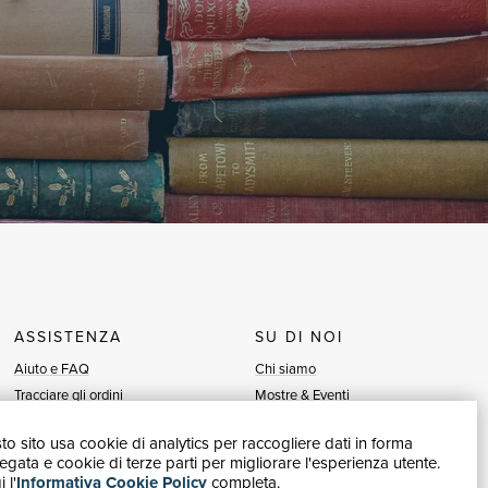
ASSISTENZA
SU DI NOI
Aiuto e FAQ
Chi siamo
Tracciare gli ordini
Mostre & Eventi
Diritto di recesso
Venditori
o sito usa cookie di analytics per raccogliere dati in forma
Fatturazione
Blog
gata e cookie di terze parti per migliorare l'esperienza utente.
Carta del Docente / 18App
Vendi con noi
 l'
Informativa Cookie Policy
completa.