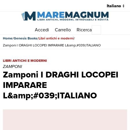
Accedi
Carrello
Ricerca
Menu principale
Home
Genesis Books
Libri antichi e moderni
Zamponi I DRAGHI LOCOPEI IMPARARE L&amp;#039;ITALIANO
Zamponi I DRAGHI LOCOPEI IMPARARE L&amp;#039;ITALIANO | Lib
LIBRI ANTICHI E MODERNI
ZAMPONI
Zamponi I DRAGHI LOCOPEI
IMPARARE
L&amp;#039;ITALIANO