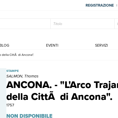
REGISTRAZIONE
|
BLOG
EVENTI
SERVIZI
o della CittÃ di Ancona".
ANCONA. - "L'Arco Trajano che sta sul Porto della CittÃ di Anc
STAMPE
SALMON, Thomas
ANCONA. - "L'Arco Traja
della CittÃ di Ancona".
1757
NON DISPONIBILE