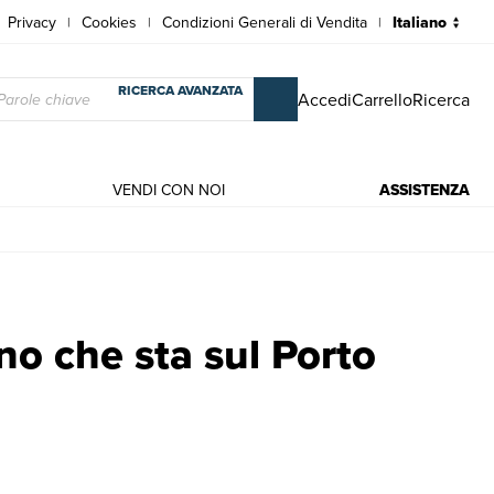
Privacy
Cookies
Condizioni Generali di Vendita
|
|
|
RICERCA AVANZATA
Accedi
Carrello
Ricerca
VENDI CON NOI
ASSISTENZA
ona". | Stampe | SALMON, Thomas
no che sta sul Porto