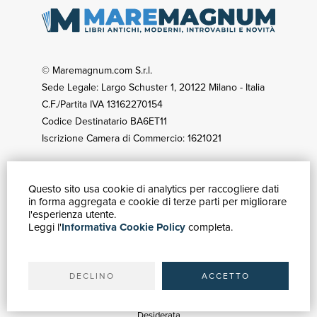
© Maremagnum.com S.r.l.
Sede Legale: Largo Schuster 1, 20122 Milano - Italia
C.F./Partita IVA 13162270154
Codice Destinatario BA6ET11
Iscrizione Camera di Commercio: 1621021
Questo sito usa cookie di analytics per raccogliere dati
GUIDA ACQUISTI
in forma aggregata e cookie di terze parti per migliorare
Catalogo
l'esperienza utente.
Leggi l'
Informativa Cookie Policy
completa.
Ricerca avanzata
Il tuo account
Spedizioni
DECLINO
ACCETTO
SERVIZI
Quotazioni
Desiderata