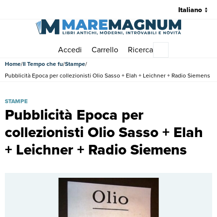
Accedi
Carrello
Ricerca
Menu principale
Home
Il Tempo che fu
Stampe
Pubblicità Epoca per collezionisti Olio Sasso + Elah + Leichner + Radio Siemens
Pubblicità Epoca per collezionisti Olio Sasso + Elah + Leichner + Ra
STAMPE
Pubblicità Epoca per
collezionisti Olio Sasso + Elah
+ Leichner + Radio Siemens