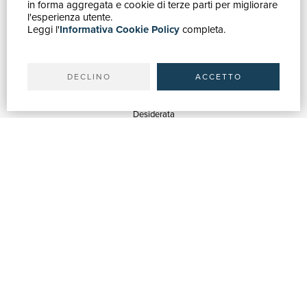
in forma aggregata e cookie di terze parti per migliorare
Catalogo
l'esperienza utente.
Leggi l'
Informativa Cookie Policy
completa.
Ricerca avanzata
Il tuo account
Spedizioni
DECLINO
ACCETTO
SERVIZI
Quotazioni
Desiderata
Servizi alle Biblioteche
Servizi alle Librerie
Servizi Pubblicitari
ASSISTENZA
Aiuto e FAQ
Tracciare gli ordini
Diritto di recesso
Fatturazione
Carta del Docente / 18App
Contattaci
SU DI NOI