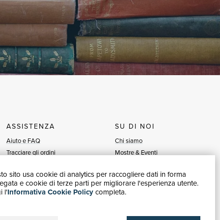
ASSISTENZA
SU DI NOI
Aiuto e FAQ
Chi siamo
Tracciare gli ordini
Mostre & Eventi
Diritto di recesso
Venditori
o sito usa cookie di analytics per raccogliere dati in forma
Fatturazione
Blog
gata e cookie di terze parti per migliorare l'esperienza utente.
Carta del Docente / 18App
Vendi con noi
 l'
Informativa Cookie Policy
completa.
Contattaci