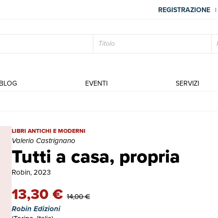
REGISTRAZIONE
|
BLOG
EVENTI
SERVIZI
Tutti a casa, propria | Libri antichi e moderni | Valerio Castrignano
LIBRI ANTICHI E MODERNI
Valerio Castrignano
Tutti a casa, propria
Robin, 2023
13,30 €
14,00 €
Robin Edizioni