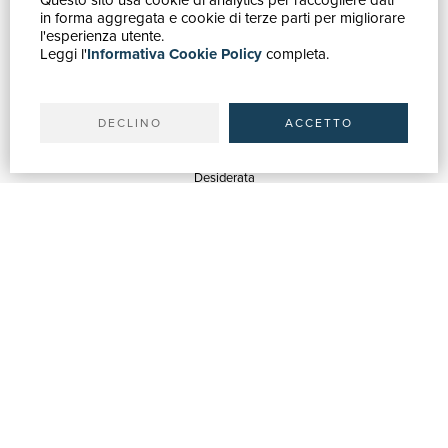
Questo sito usa cookie di analytics per raccogliere dati
in forma aggregata e cookie di terze parti per migliorare
Catálogo
l'esperienza utente.
Leggi l'
Informativa Cookie Policy
completa.
Búsqueda avanzada
Mi cuenta
Envíos
DECLINO
ACCETTO
SERVICIOS
Estimación
Desiderata
Servicios Bibliotecas
Servicios Librerías
Servicios de Publicidad
ASISTENCIA
Ayuda y FAQ
Seguir los pedidos
Devoluciones y Reembolsos
Facturación
Carta del Docente / 18App
Contáctanos
ACERCA DE NOSOTROS