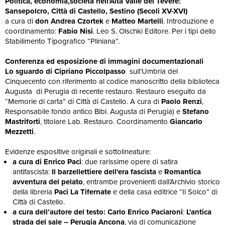
Politica, economia,società nell'Alta Valle del Tevere:
Sansepolcro, Città di Castello, Sestino (Secoli XV-XVI)
a cura di
don Andrea Czortek
e
Matteo Martelli
. Introduzione e
coordinamento:
Fabio Nisi
. Leo S. Olschki Editore. Per i tipi dello
Stabilimento Tipografico “Pliniana”.
Conferenza ed esposizione di immagini documentazionali
Lo sguardo di Cipriano Piccolpasso
sull’Umbria del
Cinquecento con riferimento al codice manoscritto della biblioteca
Augusta di Perugia di recente restauro. Restauro eseguito da
“Memorie di carta” di Città di Castello. A cura di
Paolo Renzi
,
Responsabile fondo antico Bibl. Augusta di Perugia) e
Stefano
Mastriforti
, titolare Lab. Restauro. Coordinamento
Giancarlo
Mezzetti
.
Evidenze espositive originali e sottolineature:
a cura di Enrico Paci
: due rarissime opere di satira
antifascista:
Il barzellettiere dell'era fascista
e
Romantica
avventura del pelato
, entrambe provenienti dall’Archivio storico
della libreria
Paci La Tifernate
e della casa editrice “Il Solco” di
Città di Castello.
a cura dell’autore del testo: Carlo Enrico Paciaroni
:
L'antica
strada del sale – Perugia Ancona
, via di comunicazione