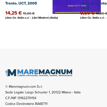
Trento, UCT, 2005
cerca di spont
2005
14,25 €
9,50 €
15,00 €
10,00 
Libro Co. Italia s.r.l. - Libri Moderni (Italia)
Libro Co. Italia s.r.l. 
© Maremagnum.com S.r.l.
Sede Legale: Largo Schuster 1, 20122 Milano - Italia
C.F./NIF 13162270154
Codice Destinatario BA6ET11