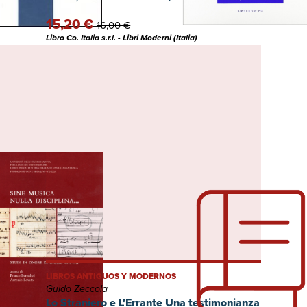
15,20 €
16,00 €
Libro Co. Italia s.r.l. - Libri Moderni (Italia)
LIBROS ANTIGUOS Y MODERNOS
Guido Zeccola
i in
Lo Straniero e L'Errante Una testimonianza