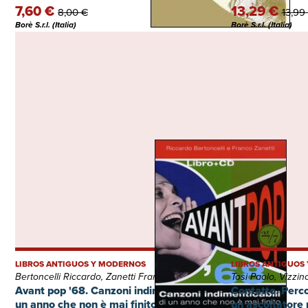
7,60 €
13,29 €
8,00 €
13,99
Borè S.r.l. (Italia)
Borè S.r.l. (Italia)
LIBROS ANTIGUOS Y MODERNOS
LIBROS ANTIGUOS
Bertoncelli Riccardo, Zanetti Franco
Tosi Paolo, Vizzin
Avant pop '68. Canzoni indimenticabili di
Contatto. Perco
un anno che non è mai finito. Con CD
un ascoltatore