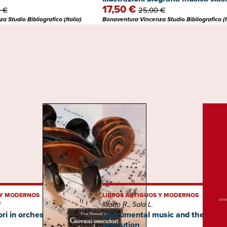
17,50 €
 €
25,00 €
 Studio Bibliografico (Italia)
Bonaventura Vincenza Studio Bibliografico (It
 Y MODERNOS
LIBROS ANTIGUOS Y MODERNOS
i
Illiano R., Sala L.
ri in orchestra
Instrumental music and the indust
revolution