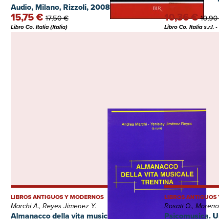
Audio, Milano, Rizzoli, 2008
15,75 €
10,36 €
17,50 €
10,90
Libro Co. Italia (Italia)
Libro Co. Italia s.r.l. 
LIBROS ANTIGUOS Y MODERNOS
LIBROS ANTIGUOS
Marchi A., Reyes Jimenez Y.
Rosati O., Moreno
Almanacco della vita musicale trentina,
Psicomusica. Un