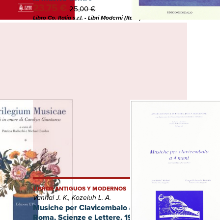
23,75 €
25,00 €
Libro Co. Italia s.r.l. - Libri Moderni (Italia)
LIBROS ANTIGUOS Y MODERNOS
Vanhal J. K., Kozeluh L. A.
e di
Musiche per Clavicembalo a 4 Mani,
ETS,
Roma, Scienze e Lettere, 1993