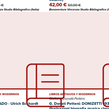
42,00 €
 €
60,00 €
 Studio Bibliografico (Italia)
Bonaventura Vincenza Studio Bibliografico (It
 Y MODERNOS
LIBROS ANTIGUOS Y MODERNOS
Giuliano Donatti-Petténi
O - Ulrich Eckhardt
G. Donati Petteni: DONIZETTI 19
illustrazioni biografia musica clas