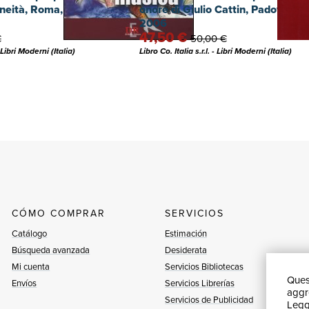
aneità, Roma, Di Renzo,
onore di Giulio Cattin, Padova, Il P
2006
47,50 €
€
50,00 €
- Libri Moderni (Italia)
Libro Co. Italia s.r.l. - Libri Moderni (Italia)
CÓMO COMPRAR
SERVICIOS
Catálogo
Estimación
Búsqueda avanzada
Desiderata
Mi cuenta
Servicios Bibliotecas
Quest
Envíos
Servicios Librerías
aggre
Servicios de Publicidad
Leggi