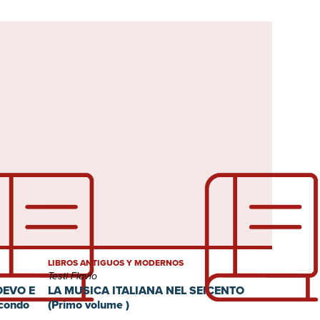
LIBROS ANTIGUOS Y MODERNOS
Testi Flavio
OEVO E
LA MUSICA ITALIANA NEL SEICENTO
condo
(Primo volume )