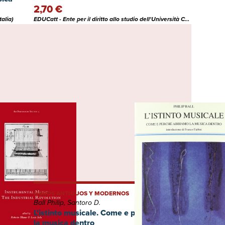
2,70 €
alia)
EDUCatt - Ente per il diritto allo studio dell'Università Cattolica del Sacro Cuore (Italia)
LIBROS ANTIGUOS Y MODERNOS
Ball Philip, Santoro D.
rial
L'istinto musicale. Come e perché abbiamo
la musica dentro