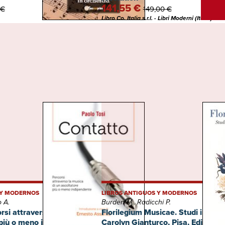
141,55 €
 €
149,00 €
Libro Co. Italia s.r.l. - Libri Moderni (Italia)
 Y MODERNOS
LIBROS ANTIGUOS Y MODERNOS
o A.
Burden M., Radicchi P.
rsi attraverso la musica di
Florilegium Musicae. Studi in onor
 più o meno indipendente
Carolyn Gianturco, Pisa, Edizioni 