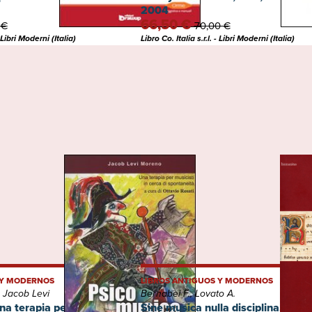
2004
66,50 €
 €
70,00 €
- Libri Moderni (Italia)
Libro Co. Italia s.r.l. - Libri Moderni (Italia)
 Y MODERNOS
LIBROS ANTIGUOS Y MODERNOS
 Jacob Levi
Bernabei F., Lovato A.
a terapia per musicisti in
Sine musica nulla disciplina... Stud