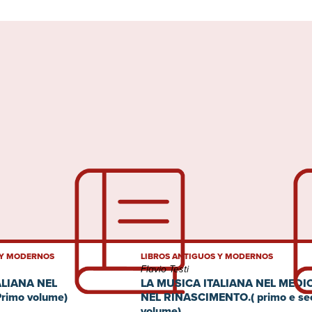
 Y MODERNOS
LIBROS ANTIGUOS Y MODERNOS
Flavio Testi
ALIANA NEL
LA MUSICA ITALIANA NEL MEDI
rimo volume)
NEL RINASCIMENTO.( primo e se
volume)