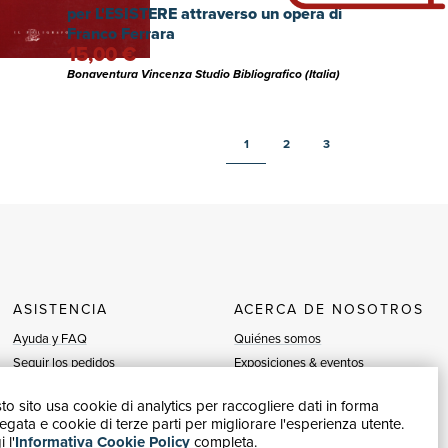
oligrafo,
per L'ESISTERE attraverso un opera di
Franco Ferrara
15,00 €
Bonaventura Vincenza Studio Bibliografico (Italia)
1
2
3
ASISTENCIA
ACERCA DE NOSOTROS
Ayuda y FAQ
Quiénes somos
Seguir los pedidos
Exposiciones & eventos
Devoluciones y Reembolsos
Vendedores
o sito usa cookie di analytics per raccogliere dati in forma
Facturación
Blog
gata e cookie di terze parti per migliorare l'esperienza utente.
Carta del Docente / 18App
Vender con nosotros
 l'
Informativa Cookie Policy
completa.