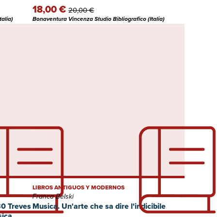
18,00 €
20,00 €
alia)
Bonaventura Vincenza Studio Bibliografico (Italia)
LIBROS ANTIGUOS Y MODERNOS
Franca Belski
30 Treves
Musica. Un'arte che sa dire l'indicibile
sica