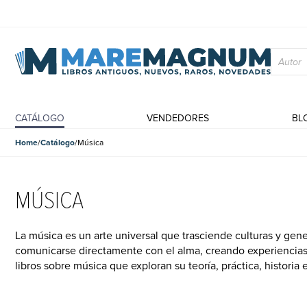
CATÁLOGO
VENDEDORES
BL
Home
Catálogo
Música
MÚSICA
Tutti i titoli della collezione: Música | Pagina 1 di 47
La música es un arte universal que trasciende culturas y gen
comunicarse directamente con el alma, creando experiencia
libros sobre música que exploran su teoría, práctica, histori