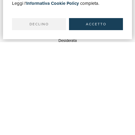
Leggi l'
Informativa Cookie Policy
completa.
Recherche avancée
Mon compte
Expéditions
DECLINO
ACCETTO
SERVICES
Estimations
Desiderata
Services aux Bibliothèques
Services aux Librairies
Services de Publicité
ASSISTANCE
Aide & FAQ
Suivre les commandes
Retours et Remboursements
Facturation
Carta del Docente / 18App
Nous contacter
INFORMATIONS D'ENTREPRISE
Qui sommes-nous