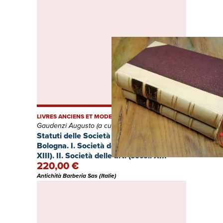
LIVRES ANCIENS ET MODERNES
Gaudenzi Augusto (a cura di), Gaudenzi Augusto
Statuti delle Società del popolo di
Bologna. I. Società delle armi (secolo
XIII). II. Società delle arti (secoli XIII-
220,00 €
XIV).
Antichità Barberia Sas (Italie)