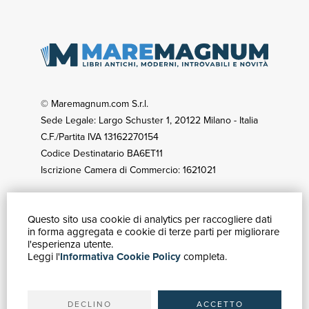
© Maremagnum.com S.r.l.
Sede Legale: Largo Schuster 1, 20122 Milano - Italia
C.F./Partita IVA 13162270154
Codice Destinatario BA6ET11
Iscrizione Camera di Commercio: 1621021
Questo sito usa cookie di analytics per raccogliere dati
GUIDA ACQUISTI
in forma aggregata e cookie di terze parti per migliorare
Catalogo
l'esperienza utente.
Leggi l'
Informativa Cookie Policy
completa.
Ricerca avanzata
Il tuo account
Spedizioni
DECLINO
ACCETTO
SERVIZI