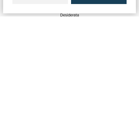
Quotazioni
Desiderata
Servizi alle Biblioteche
Servizi alle Librerie
Servizi Pubblicitari
ASSISTENZA
Aiuto e FAQ
Tracciare gli ordini
Diritto di recesso
Fatturazione
Carta del Docente / 18App
Contattaci
SU DI NOI
Chi siamo
Mostre & Eventi
Venditori
Blog
Vendi con noi