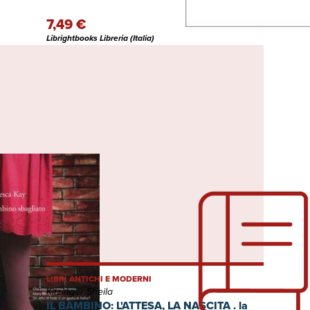
7,49 €
Librightbooks Libreria (Italia)
LIBRI ANTICHI E MODERNI
Kitzinger Sheila
IL BAMBINO: L'ATTESA, LA NASCITA . la