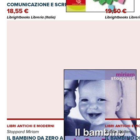
COMUNICAZIONE E SCRITTURA + PROVE
18,55 €
19,50 €
INVALSI
Librightbooks Libreria (Italia)
Librightbooks Libreria
LIBRI ANTICHI E MODERNI
LIBRI ANTICHI E 
Stoppard Miriam
Zublin Walter
IL BAMBINO DA ZERO A CINQUE ANNI
IL BAMBINO DIF