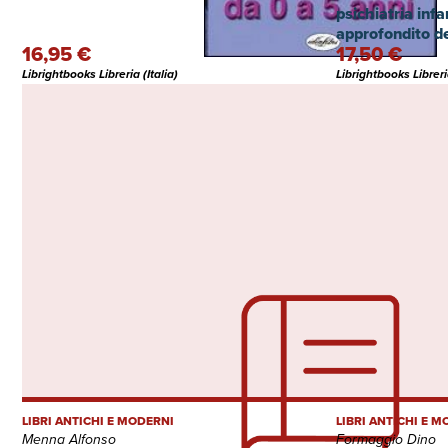
psichiatria infa
approfondito de
16,95 €
17,50 €
della scuola e d
psichici del ba
Librightbooks Libreria (Italia)
Librightbooks Libreria
LIBRI ANTICHI E MODERNI
LIBRI ANTICHI E 
Menna Alfonso
Formaggio Dino