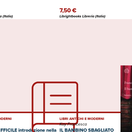
7,50 €
 (Italia)
Librightbooks Libreria (Italia)
MODERNI
LIBRI ANTICHI E MODERNI
Kay Francesca
FICILE introduzione nella
IL BAMBINO SBAGLIATO