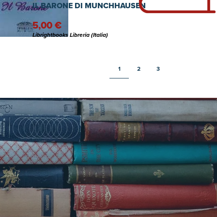
IL BARONE DI MUNCHHAUSEN
5,00 €
Librightbooks Libreria (Italia)
1
2
3