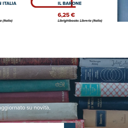
 ITALIA
IL BARONE
6,25 €
 (Italia)
Librightbooks Libreria (Italia)
 aggiornato su novità,