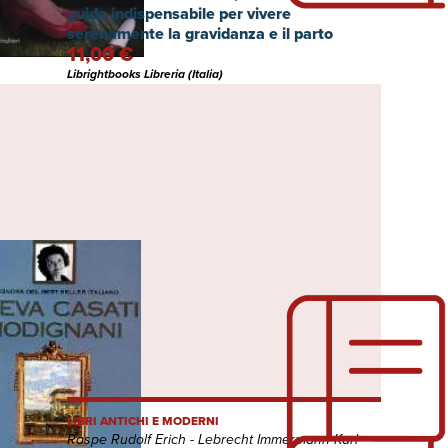
guida indispensabile per vivere
serenamente la gravidanza e il parto
11,00 €
Librightbooks Libreria (Italia)
LIBRI ANTICHI E MODERNI
Raspe Rudolf Erich - Lebrecht Immermann Karl