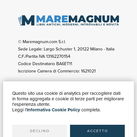
© Maremagnum.com S.r.l.
Sede Legale: Largo Schuster 1, 20122 Milano - Italia
C.F./Partita IVA 13162270154
Codice Destinatario BA6ET11
Iscrizione Camera di Commercio: 1621021
Questo sito usa cookie di analytics per raccogliere dati
GUIDA ACQUISTI
in forma aggregata e cookie di terze parti per migliorare
Catalogo
l'esperienza utente.
Leggi l'
Informativa Cookie Policy
completa.
Ricerca avanzata
Il tuo account
Spedizioni
DECLINO
ACCETTO
SERVIZI