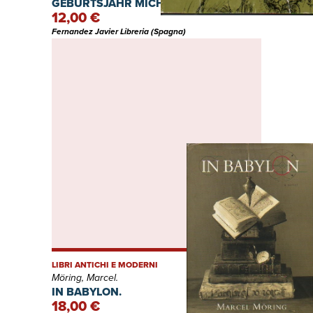
GEBURTSJAHR MICHELANGELOS.
12,00 €
AUSSTELLUNG. 17 OKTOBER BIS 21
DEZEMBER 1975.
Fernandez Javier Libreria (Spagna)
LIBRI ANTICHI E MODERNI
Möring, Marcel.
IN BABYLON.
18,00 €