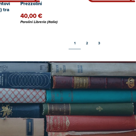
ntovi
Prezzolini
) tra
40,00 €
eri
Parolini Libreria (Italia)
1
2
3