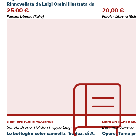
Rinnovellata da Luigi Orsini illustrata da
25,00 €
20,00 €
Gustavo Rosso
Parolini Libreria (Italia)
Parolini Libreria (Ital
LIBRI ANTICHI E MODERNI
LIBRI ANTICHI E 
Schulz Bruno, Polidori Filippo Luigi
Bettinelli Saverio
Le botteghe color cannella. Traduz. di A.
Opere. Tomo pr