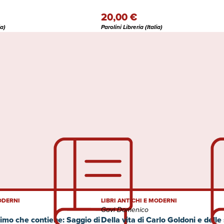
20,00 €
ia)
Parolini Libreria (Italia)
MODERNI
LIBRI ANTICHI E MODERNI
Gavi Domenico
imo che contiene: Saggio di
Della vita di Carlo Goldoni e delle