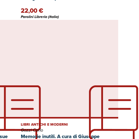
22,00 €
Parolini Libreria (Italia)
LIBRI ANTICHI E MODERNI
Gozzi Carlo
 sue
Memorie inutili. A cura di Giuseppe