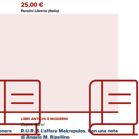
25,00 €
Parolini Libreria (Italia)
LIBRI ANTICHI E MODERNI
Capek Karel
onara
R.U.R. & L'affare Makropulos. Con una nota
di Angelo M. Ripellino