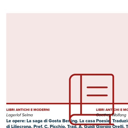
LIBRI ANTICHI E MODERNI
LIBRI ANTICHI E 
Lagerlof Selma
Goethej. Wolfang
Le opere: La saga di Gosta Berling. La casa
Poesie. Traduzi
di Liljecrona. Pref. C. Picchio. Trad. A. Guidi
Giorgio Orelli.