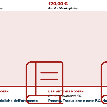
120,00 €
ia)
Parolini Libreria (Italia)
MODERNI
LIBRI ANTICHI E MODERNI
De Chateaubriand F.R.
ioliche dell'ottocento
Renato. Traduzione e note F.Carb