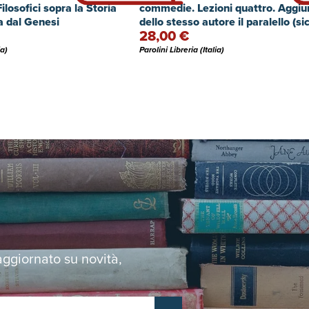
losofici sopra la Storia
commedie. Lezioni quattro. Aggiu
a dal Genesi
dello stesso autore il paralello (sic
28,00 €
esso Goldoni, il Metastasio e l'Alfi
ia)
Parolini Libreria (Italia)
 aggiornato su novità,