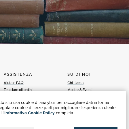
ASSISTENZA
SU DI NOI
Aiuto e FAQ
Chi siamo
Tracciare gli ordini
Mostre & Eventi
Diritto di recesso
Venditori
o sito usa cookie di analytics per raccogliere dati in forma
Fatturazione
Blog
gata e cookie di terze parti per migliorare l'esperienza utente.
Carta del Docente / 18App
Vendi con noi
 l'
Informativa Cookie Policy
completa.
Contattaci