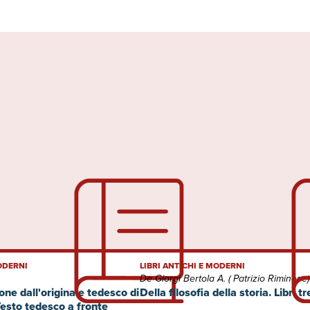
MODERNI
LIBRI ANTICHI E MODERNI
De Giorgi Bertola A. ( Patrizio Riminese)
one dall'originale tedesco di
Della filosofia della storia. Libri tr
 Testo tedesco a fronte