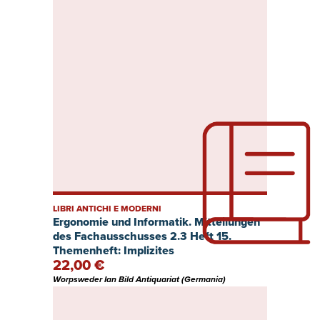
LIBRI ANTICHI E MODERNI
Ergonomie und Informatik. Mitteilungen
des Fachausschusses 2.3 Heft 15.
Themenheft: Implizites
22,00 €
Erfahrungswissen. Software-und
Arbeitsgestaltung und
Worpsweder Ian Bild Antiquariat (Germania)
Analysemethoden.
Gestaltungsempfehlungen für CAD.