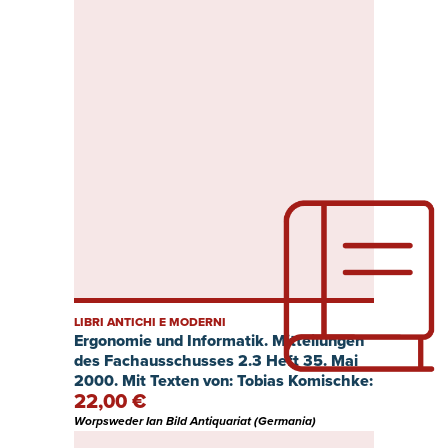
& Schwerpunkte der Agrarpolitik.
4.Vorgesehene agrarpolitische
Maßnahmen. 5.Finanzierung. 6.Aktuelle
Probleme.
LIBRI ANTICHI E MODERNI
Ergonomie und Informatik. Mitteilungen
des Fachausschusses 2.3 Heft 35. Mai
2000. Mit Texten von: Tobias Komischke:
22,00 €
Die Entwicklung der industriellen
Prozessführung seit den siebziger
Worpsweder Ian Bild Antiquariat (Germania)
Jahren und arbeitspsychologische