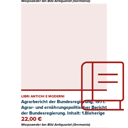
Worpsweder Ian Bild Antiquariat (Germania)
LIBRI ANTICHI E MODERNI
Agrarbericht der Bundesregierung, 1971.
Agrar- und ernährungspolitischer Bericht
der Bundesregierung. Inhalt: 1.Bisherige
22,00 €
Entwicklung der Agrarwirtschaft.
2.Voraussichtliche Entwicklung. 3. Ziele
Worpsweder Ian Bild Antiquariat (Germania)