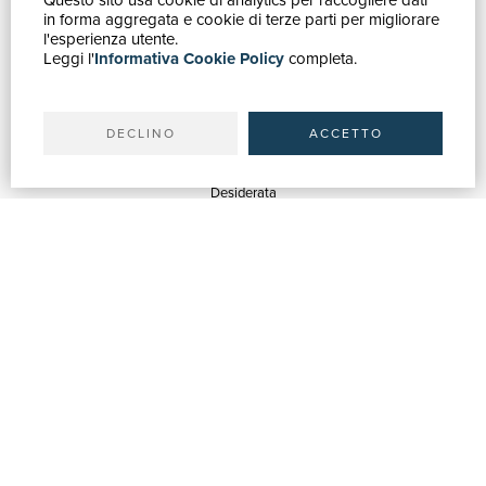
Questo sito usa cookie di analytics per raccogliere dati
in forma aggregata e cookie di terze parti per migliorare
Catalogo
l'esperienza utente.
Leggi l'
Informativa Cookie Policy
completa.
Ricerca avanzata
Il tuo account
Spedizioni
DECLINO
ACCETTO
SERVIZI
Quotazioni
Desiderata
Servizi alle Biblioteche
Servizi alle Librerie
Servizi Pubblicitari
ASSISTENZA
Aiuto e FAQ
Tracciare gli ordini
Diritto di recesso
Fatturazione
Carta del Docente / 18App
Contattaci
SU DI NOI