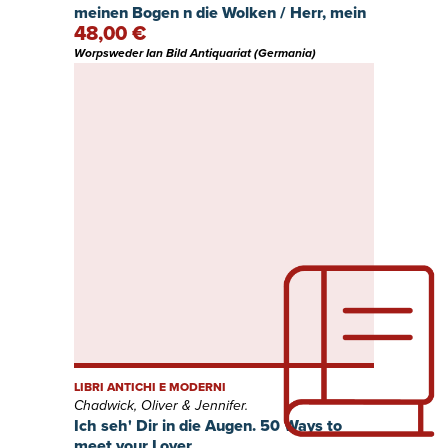
meinen Bogen n die Wolken / Herr, mein
48,00 €
Gott, wie groß bist du! / Die Himmel der
Himmel fassen dich nicht. 4 Bände.
Worpsweder Ian Bild Antiquariat (Germania)
LIBRI ANTICHI E MODERNI
Chadwick, Oliver & Jennifer.
Ich seh' Dir in die Augen. 50 Ways to
meet your Lover.