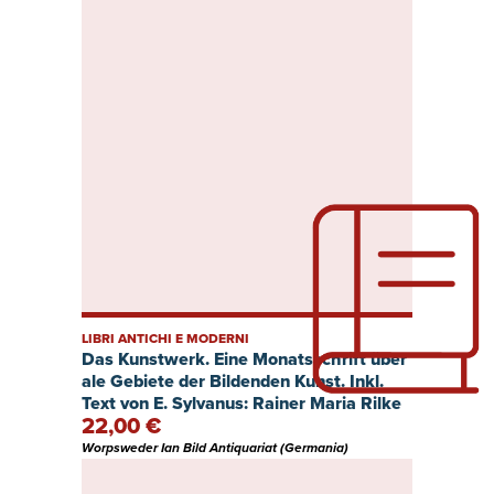
Implikationen, u.a.
LIBRI ANTICHI E MODERNI
Das Kunstwerk. Eine Monatsschrift über
ale Gebiete der Bildenden Kunst. Inkl.
Text von E. Sylvanus: Rainer Maria Rilke
22,00 €
und die Worpsweder. S. 65-68.
Worpsweder Ian Bild Antiquariat (Germania)