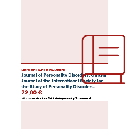
LIBRI ANTICHI E MODERNI
Journal of Personality Disorders. Official
Journal of the International Society for
the Study of Personality Disorders.
22,00 €
Volume 3, Number 3 Fall 1989.
Worpsweder Ian Bild Antiquariat (Germania)