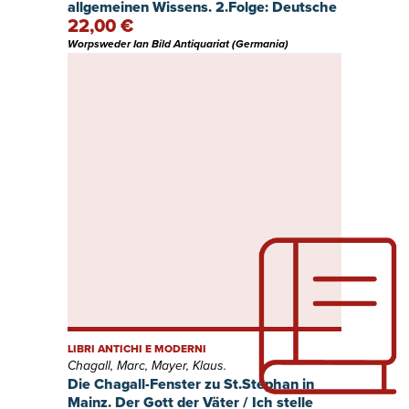
allgemeinen Wissens. 2.Folge: Deutsche
22,00 €
Geschichte. 1.Teil Vorgeschichte und das
erste Reich.
Worpsweder Ian Bild Antiquariat (Germania)
LIBRI ANTICHI E MODERNI
Chagall, Marc, Mayer, Klaus.
Die Chagall-Fenster zu St.Stephan in
Mainz. Der Gott der Väter / Ich stelle