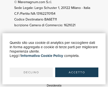
© Maremagnum.com S.r.l.
Sede Legale: Largo Schuster 1, 20122 Milano - Italia
C.F./Partita IVA 13162270154
Codice Destinatario BA6ET11
Iscrizione Camera di Commercio: 1621021
Questo sito usa cookie di analytics per raccogliere dati
GUIDA ACQUISTI
in forma aggregata e cookie di terze parti per migliorare
Catalogo
l'esperienza utente.
Leggi l'
Informativa Cookie Policy
completa.
Ricerca avanzata
Il tuo account
Spedizioni
DECLINO
ACCETTO
SERVIZI
Quotazioni
Desiderata
Servizi alle Biblioteche
Servizi alle Librerie
Servizi Pubblicitari