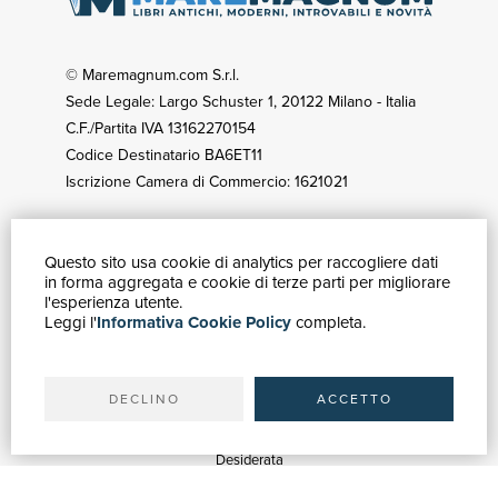
© Maremagnum.com S.r.l.
Sede Legale: Largo Schuster 1, 20122 Milano - Italia
C.F./Partita IVA 13162270154
Codice Destinatario BA6ET11
Iscrizione Camera di Commercio: 1621021
Questo sito usa cookie di analytics per raccogliere dati
GUIDA ACQUISTI
in forma aggregata e cookie di terze parti per migliorare
Catalogo
l'esperienza utente.
Leggi l'
Informativa Cookie Policy
completa.
Ricerca avanzata
Il tuo account
Spedizioni
DECLINO
ACCETTO
SERVIZI
Quotazioni
Desiderata
Servizi alle Biblioteche