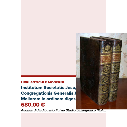
LIBRI ANTICHI E MODERNI
Institutum Societatis Jesu, Auctoritate
Congregationis Generalis XVIII.
Meliorem in ordinem digestum, auctum,
680,00 €
et recusum
Atlantis di Audibussio Fulvio Studio bibliografico (Italia)