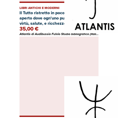
LIBRI ANTICHI E MODERNI
Il Tutto ristretto in poco o' sia Il Tesoro
aperto dove ogn'uno può arrichirsi di
virtù, salute, e ricchezze
35,00 €
Atlantis di Audibussio Fulvio Studio bibliografico (Italia)