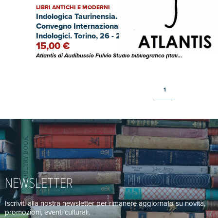
LIBRI ANTICHI E MODERNI
Indologica Taurinensia. I. Atti del
Convegno Internazionale di Studi
Indologici. Torino, 26 - 29 aprile 1971.
15,00 €
Atlantis di Audibussio Fulvio Studio bibliografico (Italia)
1
NEWSLETTER
Iscriviti alla nostra newsletter per rimanere aggiornato su novità,
promozioni, eventi culturali.