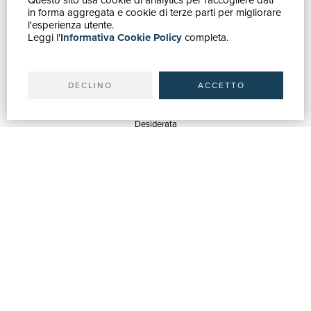
GUIDA ACQUISTI
in forma aggregata e cookie di terze parti per migliorare
Catalogo
l'esperienza utente.
Leggi l'
Informativa Cookie Policy
completa.
Ricerca avanzata
Il tuo account
Spedizioni
DECLINO
ACCETTO
SERVIZI
Quotazioni
Desiderata
Servizi alle Biblioteche
Servizi alle Librerie
Servizi Pubblicitari
ASSISTENZA
Aiuto e FAQ
Tracciare gli ordini
Diritto di recesso
Fatturazione
Carta del Docente / 18App
Contattaci
SU DI NOI