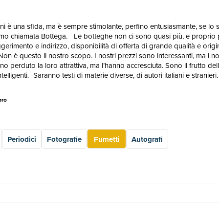
anni è una sfida, ma è sempre stimolante, perfino entusiasmante, se lo
iamo chiamata Bottega. Le botteghe non ci sono quasi più, e proprio p
ggerimento e indirizzo, disponibilità di offerta di grande qualità e o
Non è questo il nostro scopo. I nostri prezzi sono interessanti, ma i no
no perduto la loro attrattiva, ma l’hanno accresciuta. Sono il frutto de
ntelligenti. Saranno testi di materie diverse, di autori italiani e stranieri.
bro
Periodici
Fotografie
Fumetti
Autografi