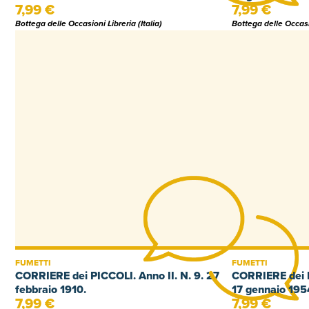
7,99 €
7,99 €
Bottega delle Occasioni Libreria (Italia)
Bottega delle Occasio
FUMETTI
FUMETTI
CORRIERE dei PICCOLI. Anno II. N. 9. 27
CORRIERE dei P
febbraio 1910.
17 gennaio 195
7,99 €
7,99 €