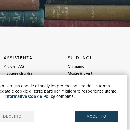
ASSISTENZA
SU DI NOI
Aiuto e FAQ
Chi siamo
Tracciare gli ordini
Mostre & Eventi
Diritto di recesso
Venditori
o sito usa cookie di analytics per raccogliere dati in forma
Fatturazione
Blog
gata e cookie di terze parti per migliorare l'esperienza utente.
Carta del Docente / 18App
Vendi con noi
 l'
Informativa Cookie Policy
completa.
Contattaci
DECLINO
ACCETTO