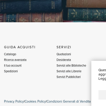
GUIDA ACQUISTI
SERVIZI
Catalogo
Quotazioni
Ricerca avanzata
Desiderata
Il tuo account
Servizi alle Biblioteche
Quest
Spedizioni
Servizi alle Librerie
aggre
Servizi Pubblicitari
Leggi
Privacy Policy
|
Cookies Policy
|
Condizioni Generali di Vendita