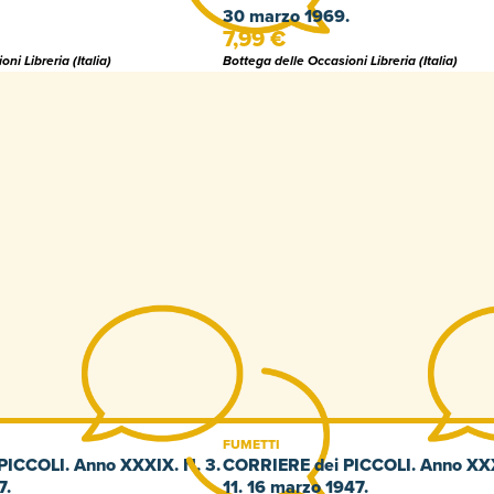
30 marzo 1969.
7,99 €
ni Libreria (Italia)
Bottega delle Occasioni Libreria (Italia)
FUMETTI
ICCOLI. Anno XXXIX. N. 3.
CORRIERE dei PICCOLI. Anno XXX
7.
11. 16 marzo 1947.