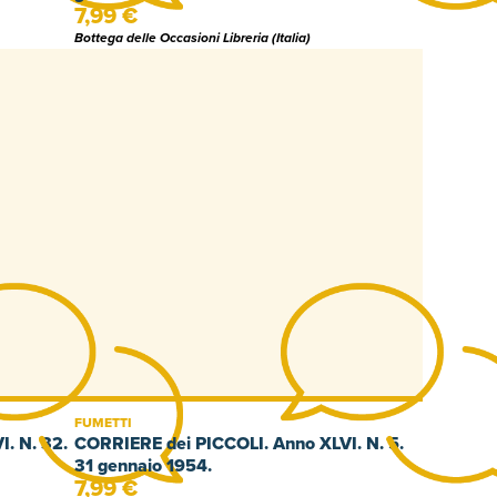
7,99 €
Bottega delle Occasioni Libreria (Italia)
FUMETTI
. N. 32.
CORRIERE dei PICCOLI. Anno XLVI. N. 5.
31 gennaio 1954.
7,99 €