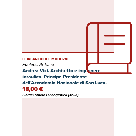
LIBRI ANTICHI E MODERNI
Paolucci Antonio
Andrea Vici. Architetto e ingegnere
idraulico. Principe Presidente
dell'Accademia Nazionale di San Luca.
18,00 €
Apertura delle Celebrazioni per il
Bicentenario della morte. Palazzo dei
Libram Studio Bibliografico (Italia)
Priori delle Arti - Teatro Misa, Arcevia 14
ottobre 2017.