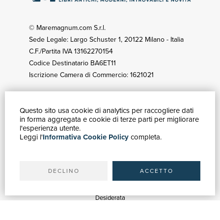
© Maremagnum.com S.r.l.
Sede Legale: Largo Schuster 1, 20122 Milano - Italia
C.F./Partita IVA 13162270154
Codice Destinatario BA6ET11
Iscrizione Camera di Commercio: 1621021
Questo sito usa cookie di analytics per raccogliere dati
GUIDA ACQUISTI
in forma aggregata e cookie di terze parti per migliorare
Catalogo
l'esperienza utente.
Leggi l'
Informativa Cookie Policy
completa.
Ricerca avanzata
Il tuo account
Spedizioni
DECLINO
ACCETTO
SERVIZI
Quotazioni
Desiderata
Servizi alle Biblioteche