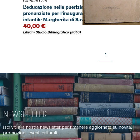
Giuntini Oza
L'educazione nella puerizia. Parole
pronunziate per l'inaugurazione dell'asilo
infantile Margherita di Savoia in
40,00 €
Sanseverino-Marche.
Libram Studio Bibliografico (Italia)
1
NEWSLETTER
Iscriviti alla nostra newsletter per rimanere aggiornato su novità,
promozioni, eventi culturali.