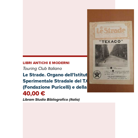
LIBRI ANTICHI E MODERNI
Touring Club Italiano
Le Strade. Organo dell'Istituto
Sperimentale Stradale del T.C.I.
(Fondazione Puricelli) e della
40,00 €
Commissione Miglioramento Strade del
T.C.I. Anno X - N. 6. Giugno 1928.
Libram Studio Bibliografico (Italia)