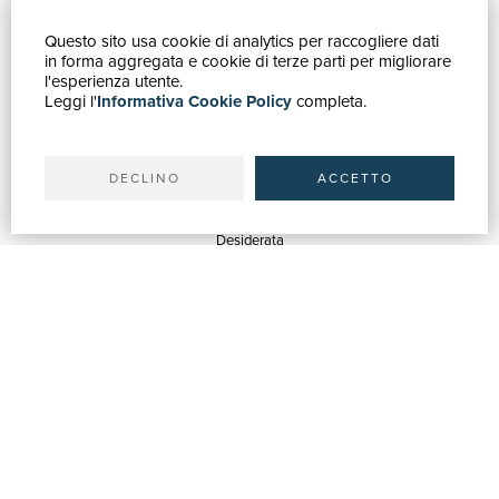
Questo sito usa cookie di analytics per raccogliere dati
GUIDA ACQUISTI
in forma aggregata e cookie di terze parti per migliorare
Catalogo
l'esperienza utente.
Leggi l'
Informativa Cookie Policy
completa.
Ricerca avanzata
Il tuo account
Spedizioni
DECLINO
ACCETTO
SERVIZI
Quotazioni
Desiderata
Servizi alle Biblioteche
Servizi alle Librerie
Servizi Pubblicitari
ASSISTENZA
Aiuto e FAQ
Tracciare gli ordini
Diritto di recesso
Fatturazione
Carta del Docente / 18App