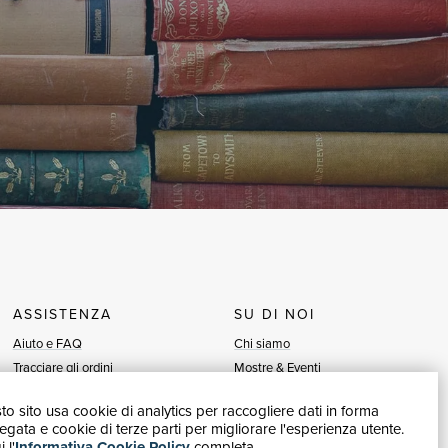
ASSISTENZA
SU DI NOI
Aiuto e FAQ
Chi siamo
Tracciare gli ordini
Mostre & Eventi
Diritto di recesso
Venditori
o sito usa cookie di analytics per raccogliere dati in forma
Fatturazione
Blog
gata e cookie di terze parti per migliorare l'esperienza utente.
Carta del Docente / 18App
Vendi con noi
 l'
Informativa Cookie Policy
completa.