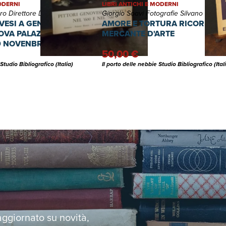
MODERNI
LIBRI ANTICHI E MODERNI
o Direttore Della Mostra
Giorgio Soavi Fotografie Silvano Maggi
VESI A GENOVA NEL 600 E
AMORE E TORTURA RICORDI DI
NOVA PALAZZO BIANCO 6
MERCANTE D'ARTE
9 NOVENBRE 1969
50,00 €
Studio Bibliografico (Italia)
Il porto delle nebbie Studio Bibliografico (Ital
 aggiornato su novità,