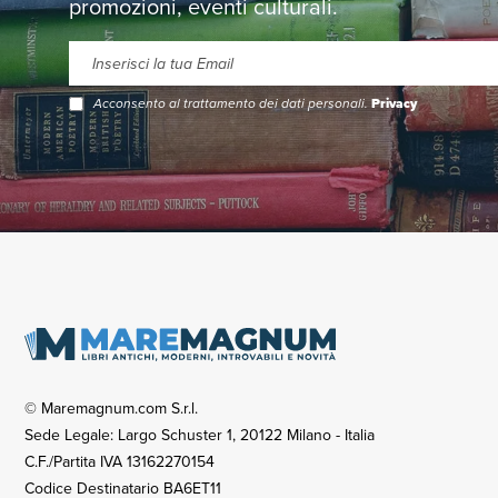
promozioni, eventi culturali.
Acconsento al trattamento dei dati personali.
Privacy
© Maremagnum.com S.r.l.
Sede Legale: Largo Schuster 1, 20122 Milano - Italia
C.F./Partita IVA 13162270154
Codice Destinatario BA6ET11