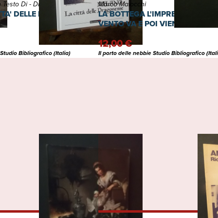
Gianluca Padovan Testo Di - Disegni Di Frantz Gauviniere
Marco Maiocchi
TTA' DELLE DRAGONESSE
LA BOTTEGA L'IMPRESA LA CULT
VENTO VA E POI VIENE
12,00 €
Studio Bibliografico (Italia)
Il porto delle nebbie Studio Bibliografico (Ital