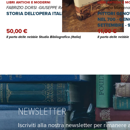
LIBRI ANTICHI E MODERNI
LIBRI ANTICHI E 
FABRIZIO DORSI -GIUSEPPE RAUSA
Caterina Marcenar
STORIA DELL'OPERA ITALIANA
PITTORI GENO
NEL 700 - GE
SETTEMBRE - 
50,00 €
11,00 €
Il porto delle nebbie Studio Bibliografico (Italia)
Il porto delle nebbie 
NEWSLETTER
Iscriviti alla nostra newsletter per rimanere