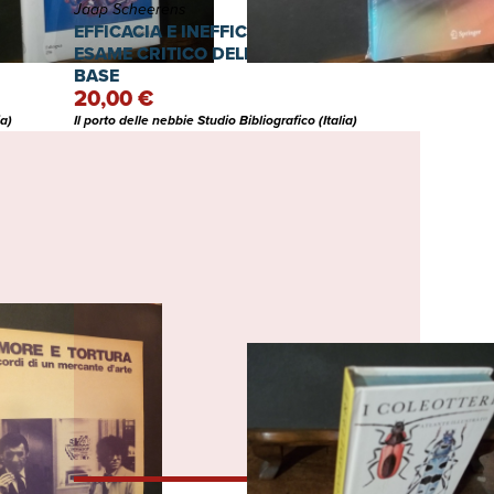
Jaap Scheerens
URA IL
EFFICACIA E INEFFICACIA EDUCATIVA
ESAME CRITICO DELLA KNOWLEDGE
BASE
20,00 €
ia)
Il porto delle nebbie Studio Bibliografico (Italia)