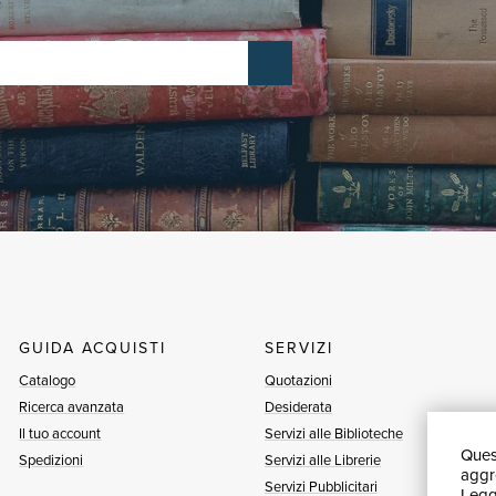
GUIDA ACQUISTI
SERVIZI
Catalogo
Quotazioni
Ricerca avanzata
Desiderata
Il tuo account
Servizi alle Biblioteche
Quest
Spedizioni
Servizi alle Librerie
aggre
Servizi Pubblicitari
Leggi