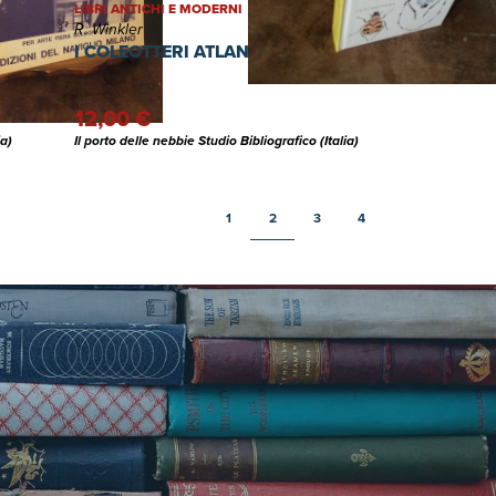
LIBRI ANTICHI E MODERNI
R. Winkler
 UN
I COLEOTTERI ATLANTE ILLUSTRATO
12,00 €
ia)
Il porto delle nebbie Studio Bibliografico (Italia)
1
2
3
4