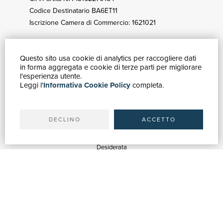
Codice Destinatario BA6ET11
Iscrizione Camera di Commercio: 1621021
Questo sito usa cookie di analytics per raccogliere dati
GUIDA ACQUISTI
in forma aggregata e cookie di terze parti per migliorare
Catalogo
l'esperienza utente.
Leggi l'
Informativa Cookie Policy
completa.
Ricerca avanzata
Il tuo account
Spedizioni
DECLINO
ACCETTO
SERVIZI
Quotazioni
Desiderata
Servizi alle Biblioteche
Servizi alle Librerie
Servizi Pubblicitari
ASSISTENZA
Aiuto e FAQ
Tracciare gli ordini