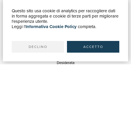
Questo sito usa cookie di analytics per raccogliere dati
GUIDA ACQUISTI
in forma aggregata e cookie di terze parti per migliorare
Catalogo
l'esperienza utente.
Leggi l'
Informativa Cookie Policy
completa.
Ricerca avanzata
Il tuo account
Spedizioni
DECLINO
ACCETTO
SERVIZI
Quotazioni
Desiderata
Servizi alle Biblioteche
Servizi alle Librerie
Servizi Pubblicitari
ASSISTENZA
Aiuto e FAQ
Tracciare gli ordini
Diritto di recesso
Fatturazione
Carta del Docente / 18App