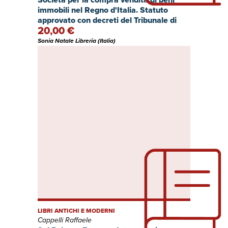
immobili nel Regno d'Italia. Statuto
approvato con decreti del Tribunale di
20,00 €
Roma 27 dicembre 1909, 13 aprile 1910 e
28 dicembre 1914
Sonia Natale Libreria (Italia)
LIBRI ANTICHI E MODERNI
Cappelli Raffaele