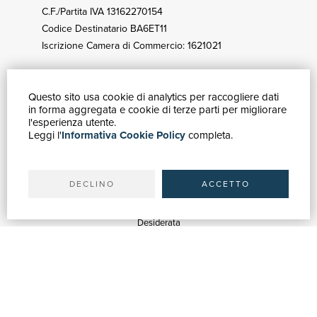
C.F./Partita IVA 13162270154
Codice Destinatario BA6ET11
Iscrizione Camera di Commercio: 1621021
Questo sito usa cookie di analytics per raccogliere dati
GUIDA ACQUISTI
in forma aggregata e cookie di terze parti per migliorare
Catalogo
l'esperienza utente.
Leggi l'
Informativa Cookie Policy
completa.
Ricerca avanzata
Il tuo account
Spedizioni
DECLINO
ACCETTO
SERVIZI
Quotazioni
Desiderata
Servizi alle Biblioteche
Servizi alle Librerie
Servizi Pubblicitari
ASSISTENZA
Aiuto e FAQ