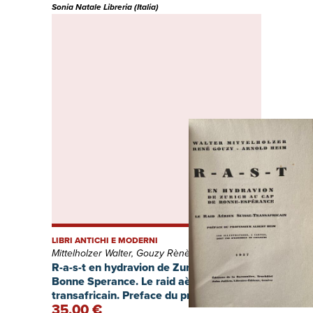
Sonia Natale Libreria (Italia)
LIBRI ANTICHI E MODERNI
Mittelholzer Walter, Gouzy Rènè, Heim Arnaold
R-a-s-t en hydravion de Zurich au Cap de
Bonne Sperance. Le raid aèrien suisse-
transafricain. Preface du professeur
35,00 €
Albert Heim