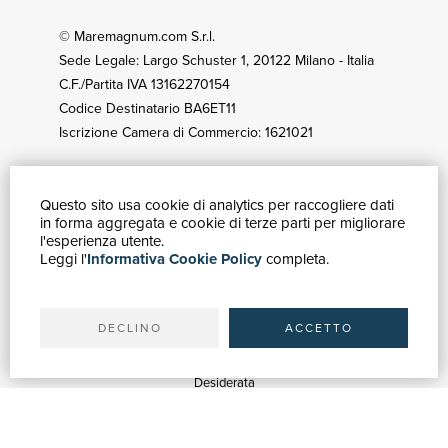
© Maremagnum.com S.r.l.
Sede Legale: Largo Schuster 1, 20122 Milano - Italia
C.F./Partita IVA 13162270154
Codice Destinatario BA6ET11
Iscrizione Camera di Commercio: 1621021
Questo sito usa cookie di analytics per raccogliere dati
GUIDA ACQUISTI
in forma aggregata e cookie di terze parti per migliorare
Catalogo
l'esperienza utente.
Leggi l'
Informativa Cookie Policy
completa.
Ricerca avanzata
Il tuo account
Spedizioni
DECLINO
ACCETTO
SERVIZI
Quotazioni
Desiderata
Servizi alle Biblioteche
Servizi alle Librerie