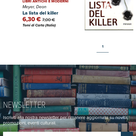
LIBRI ANTICHI E MODERNI
Meyer, Deon
La lista del killer
6,30 €
7,00 €
Tomi di Carta (Italia)
1
NEWSLETTER
Iscriviti alla nostra newsletter per rimanere aggiornato su novità,
promozioni, eventi culturali.