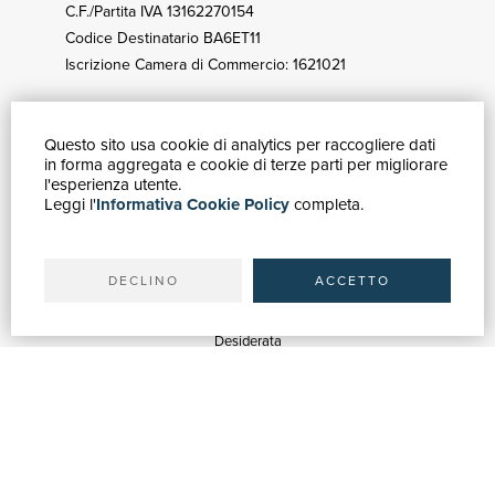
C.F./Partita IVA 13162270154
Codice Destinatario BA6ET11
Iscrizione Camera di Commercio: 1621021
Questo sito usa cookie di analytics per raccogliere dati
GUIDA ACQUISTI
in forma aggregata e cookie di terze parti per migliorare
Catalogo
l'esperienza utente.
Leggi l'
Informativa Cookie Policy
completa.
Ricerca avanzata
Il tuo account
Spedizioni
DECLINO
ACCETTO
SERVIZI
Quotazioni
Desiderata
Servizi alle Biblioteche
Servizi alle Librerie
Servizi Pubblicitari
ASSISTENZA
Aiuto e FAQ