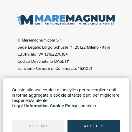
© Maremagnum.com S.r.l.
Sede Legale: Largo Schuster 1, 20122 Milano - Italia
C.F./Partita IVA 13162270154
Codice Destinatario BA6ET11
Iscrizione Camera di Commercio: 1621021
Questo sito usa cookie di analytics per raccogliere dati
GUIDA ACQUISTI
in forma aggregata e cookie di terze parti per migliorare
Catalogo
l'esperienza utente.
Leggi l'
Informativa Cookie Policy
completa.
Ricerca avanzata
Il tuo account
Spedizioni
DECLINO
ACCETTO
SERVIZI