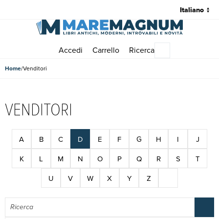
Accedi
Carrello
Ricerca
Menu principale
Home
Venditori
VENDITORI
Tutti i venditori che iniziano con la lettera D | Pagina 1 di 1
A
B
C
D
E
F
G
H
I
J
K
L
M
N
O
P
Q
R
S
T
U
V
W
X
Y
Z