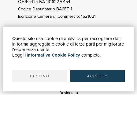
C.F./Partita IVA 13162270154
Codice Destinatario BA6ET11
Iscrizione Camera di Commercio: 1621021
Questo sito usa cookie di analytics per raccogliere dati
GUIDA ACQUISTI
in forma aggregata e cookie di terze parti per migliorare
Catalogo
l'esperienza utente.
Leggi l'
Informativa Cookie Policy
completa.
Ricerca avanzata
Il tuo account
Spedizioni
DECLINO
ACCETTO
SERVIZI
Quotazioni
Desiderata
Servizi alle Biblioteche
Servizi alle Librerie
Servizi Pubblicitari
ASSISTENZA
Aiuto e FAQ