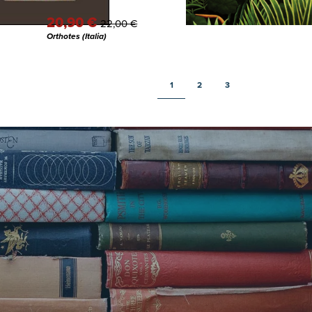
tematica
20,90 €
22,00 €
Orthotes (Italia)
1
2
3