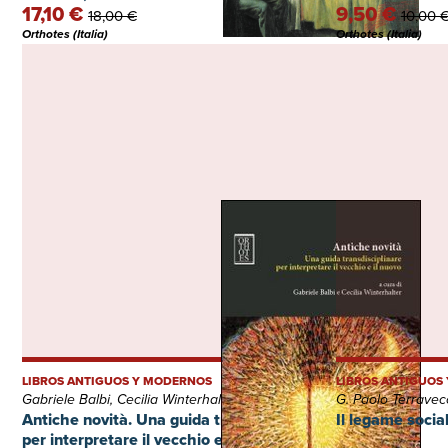
17,10 €
9,50 €
18,00 €
10,00 
Orthotes (Italia)
Orthotes (Italia)
LIBROS ANTIGUOS Y MODERNOS
LIBROS ANTIGUOS
Gabriele Balbi, Cecilia Winterhalter
G. Paolo Terravec
Antiche novità. Una guida transdisciplinare
Il legame social
per interpretare il vecchio e il nuovo