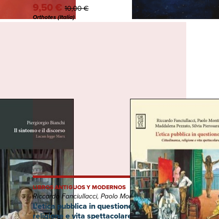
9,50 €
10,00 €
Orthotes (Italia)
LIBROS ANTIGUOS Y MODERNOS
Riccardo Fanciullacci, Paolo Monti, Pezzato Maddalena, Silvia Pierosara
gge Marx
L'etica pubblica in questione. Cittadinanza,
religione e vita spettacolare