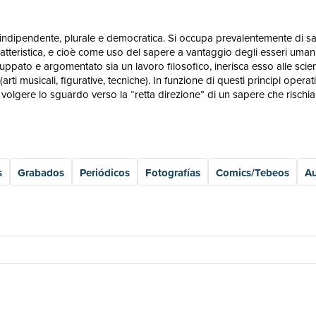
indipendente, plurale e democratica. Si occupa prevalentemente di sagg
atteristica, e cioè come uso del sapere a vantaggio degli esseri uman
uppato e argomentato sia un lavoro filosofico, inerisca esso alle scienze t
e (arti musicali, figurative, tecniche). In funzione di questi principi op
olgere lo sguardo verso la “retta direzione” di un sapere che rischiar
s
Grabados
Periódicos
Fotografías
Comics/Tebeos
Au