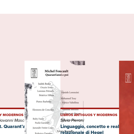
 Y MODERNOS
LIBROS ANTIGUOS Y MODERNOS
Pietro Barbetta, Giovanni Mascaretti, Lorenzo Petrachi
Silvia Pieroni
. Quarant’anni e poi
Linguaggio, concetto e realtà. L'o
relazionale di Hegel