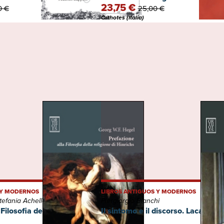
23,75 €
0 €
25,00 €
Orthotes (Italia)
 Y MODERNOS
LIBROS ANTIGUOS Y MODERNOS
tefania Achella
Piergiorgio Bianchi
Filosofia della religione di
Il sintomo e il discorso. Lacan le