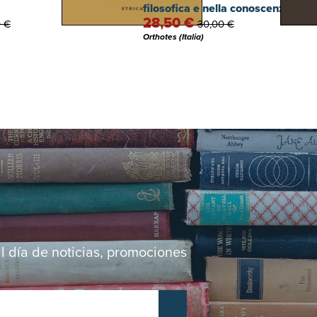
filosofica e nella conoscenza ma
28,50 €
 €
30,00 €
Orthotes (Italia)
al día de noticias, promociones