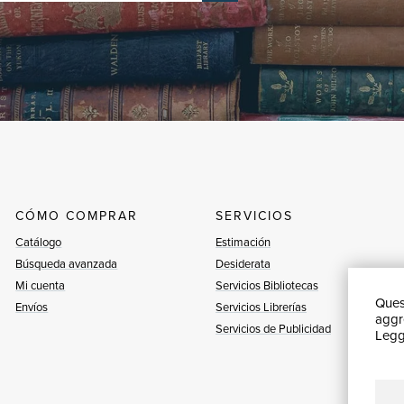
CÓMO COMPRAR
SERVICIOS
Catálogo
Estimación
Búsqueda avanzada
Desiderata
Mi cuenta
Servicios Bibliotecas
Quest
Envíos
Servicios Librerías
aggre
Servicios de Publicidad
Leggi