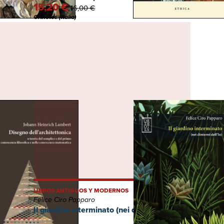
15,20 €
16,00 €
Orthotes (Italia)
LIBROS ANTIGUOS Y MODERNOS
Felice Ciro Papparo
ia del
Il giardino interminato (nei dintorni dell'Io)
cenza