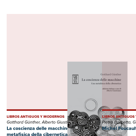
LIBROS ANTIGUOS Y MODERNOS
LIBROS ANTIGUOS
Gotthard Günther, Alberto Giustiniano, Rossella Maraffino
La coscienza delle macchine. Una
Michel Foucault
metafisica della cibernetica