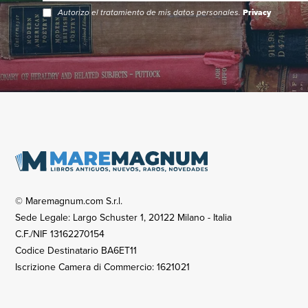
Autorizo el tratamiento de mis datos personales.
Privacy
© Maremagnum.com S.r.l.
Sede Legale: Largo Schuster 1, 20122 Milano - Italia
C.F./NIF 13162270154
Codice Destinatario BA6ET11
Iscrizione Camera di Commercio: 1621021