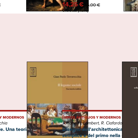
14,25 €
€
15,00 €
Orthotes (Italia)
 Y MODERNOS
LIBROS ANTIGUOS Y MODERNOS
chia
Johann H. Lambert, R. Ciafardone
e. Una teoria realista
Disegno dell'architettonica e teor
semplice e del primo nella conos