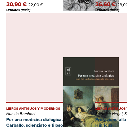
20,90 €
26,60 €
22,00 €
28,0
Orthotes (Italia)
Orthotes (Italia)
LIBROS ANTIGUOS Y MODERNOS
LIBROS ANTIGUOS
Nunzio Bombaci
Friedrich Hegel, S
Per una medicina dialogica. Juan Rof
Prefazione alla 
Carballo, scienziato e filosofo
Hinrichs