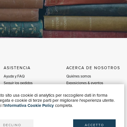
ASISTENCIA
ACERCA DE NOSOTROS
Ayuda y FAQ
Quiénes somos
Seguir los pedidos
Exposiciones & eventos
Devoluciones y Reembolsos
Vendedores
o sito usa cookie di analytics per raccogliere dati in forma
Facturación
Blog
gata e cookie di terze parti per migliorare l'esperienza utente.
Carta del Docente / 18App
Vender con nosotros
 l'
Informativa Cookie Policy
completa.
Contáctanos
DECLINO
ACCETTO