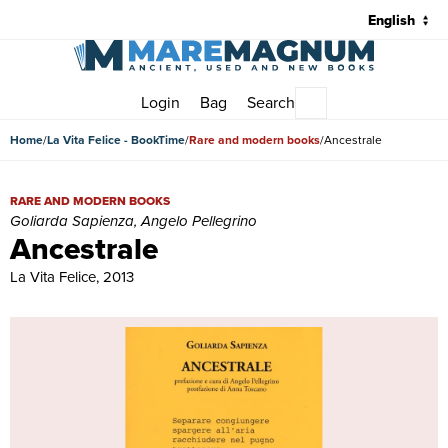
Login
Bag
Search
Main menu
Home
La Vita Felice - BookTime
Rare and modern books
Ancestrale
Ancestrale | Rare and modern books | Goliarda Sapienza, Angelo Pe
RARE AND MODERN BOOKS
Goliarda Sapienza, Angelo Pellegrino
Ancestrale
La Vita Felice, 2013