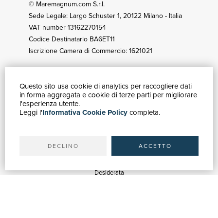
© Maremagnum.com S.r.l.
Sede Legale: Largo Schuster 1, 20122 Milano - Italia
VAT number 13162270154
Codice Destinatario BA6ET11
Iscrizione Camera di Commercio: 1621021
Questo sito usa cookie di analytics per raccogliere dati
HOW TO BUY
in forma aggregata e cookie di terze parti per migliorare
Catalogue
l'esperienza utente.
Leggi l'
Informativa Cookie Policy
completa.
Advanced search
My account
Shipping
DECLINO
ACCETTO
SUPPORT
Quotations
Desiderata
Library support
Bookshop support
Advertising services