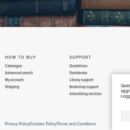
HOW TO BUY
SUPPORT
Catalogue
Quotations
Advanced search
Desiderata
My account
Library support
Quest
Shipping
Bookshop support
aggre
Advertising services
Leggi
Privacy Policy
|
Cookies Policy
|
Terms and Conditions