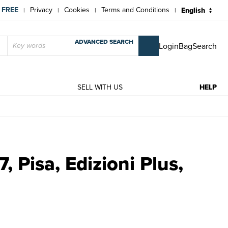
 FREE
Privacy
Cookies
Terms and Conditions
|
|
|
|
ADVANCED SEARCH
Login
Bag
Search
T
SELL WITH US
HELP
odern books | D''Angeli C., Iacono M. A., Paduano G.
7, Pisa, Edizioni Plus,