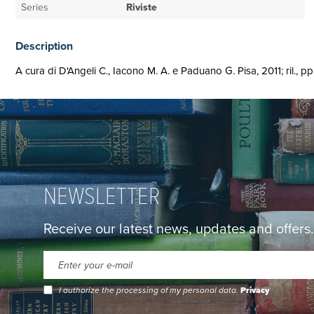
Series
Riviste
Description
A cura di D'Angeli C., Iacono M. A. e Paduano G. Pisa, 2011; ril., pp. 4
NEWSLETTER
Receive our latest news, updates and offers.
I authorize the processing of my personal data.
Privacy