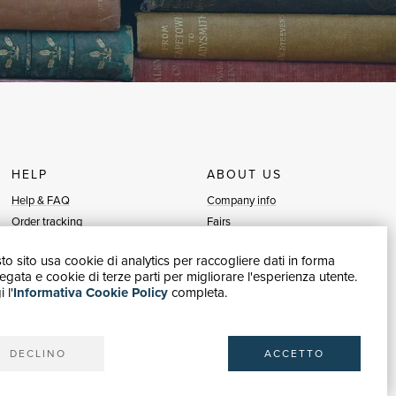
HELP
ABOUT US
Help & FAQ
Company info
Order tracking
Fairs
Returns & Refunds
Sellers
o sito usa cookie di analytics per raccogliere dati in forma
Invoicing
Blog
gata e cookie di terze parti per migliorare l'esperienza utente.
Carta del Docente / 18App
Sell with us
 l'
Informativa Cookie Policy
completa.
Contact us
DECLINO
ACCETTO