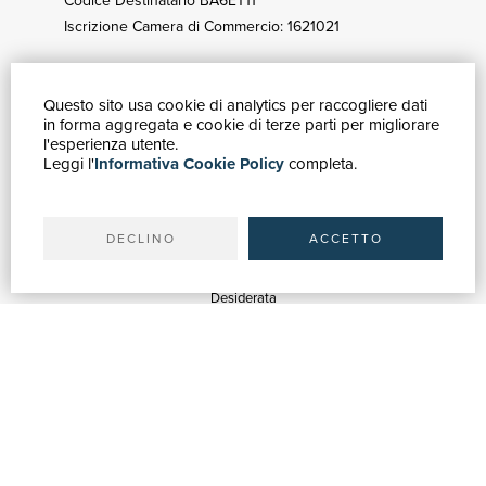
Codice Destinatario BA6ET11
Iscrizione Camera di Commercio: 1621021
Questo sito usa cookie di analytics per raccogliere dati
HOW TO BUY
in forma aggregata e cookie di terze parti per migliorare
Catalogue
l'esperienza utente.
Leggi l'
Informativa Cookie Policy
completa.
Advanced search
My account
Shipping
DECLINO
ACCETTO
SUPPORT
Quotations
Desiderata
Library support
Bookshop support
Advertising services
HELP
Help & FAQ
Order tracking
Returns & Refunds