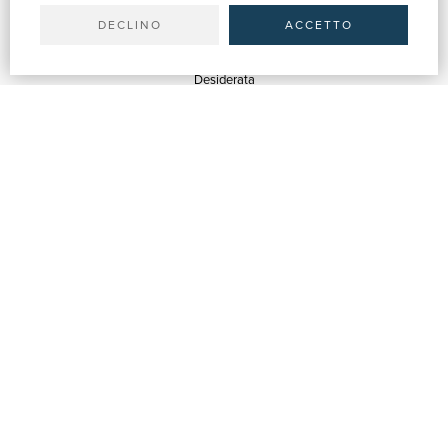
Shipping
DECLINO
ACCETTO
SUPPORT
Quotations
Desiderata
Library support
Bookshop support
Advertising services
HELP
Help & FAQ
Order tracking
Returns & Refunds
Invoicing
Carta del Docente / 18App
Contact us
ABOUT US
Company info
Fairs
Sellers