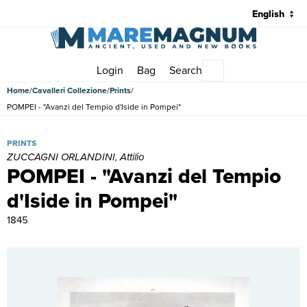
Login
Bag
Search
Main menu
Home
Cavalleri Collezione
Prints
POMPEI - "Avanzi del Tempio d'Iside in Pompei"
POMPEI - "Avanzi del Tempio d'Iside in Pompei" | Prints | ZUCCAGN
PRINTS
ZUCCAGNI ORLANDINI, Attilio
POMPEI - "Avanzi del Tempio
d'Iside in Pompei"
1845