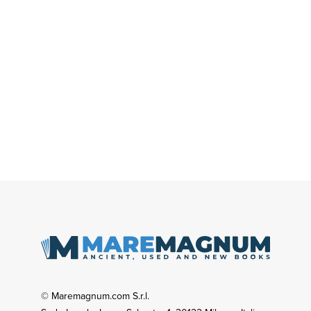
© Maremagnum.com S.r.l.