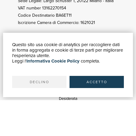
Sede Legale: Largo Schuster 1, 20122 Milano - Italia
VAT number 13162270154
Codice Destinatario BA6ET11
Iscrizione Camera di Commercio: 1621021
Questo sito usa cookie di analytics per raccogliere dati
HOW TO BUY
in forma aggregata e cookie di terze parti per migliorare
Catalogue
l'esperienza utente.
Leggi l'
Informativa Cookie Policy
completa.
Advanced search
My account
Shipping
DECLINO
ACCETTO
SUPPORT
Quotations
Desiderata
Library support
Bookshop support
Advertising services
HELP