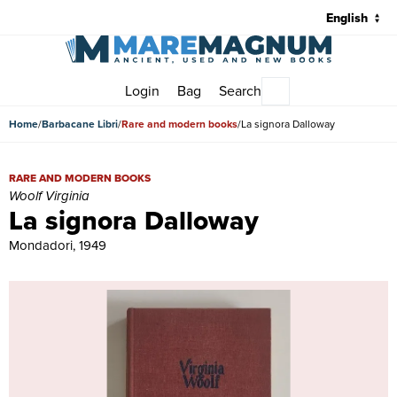
Login
Bag
Search
Main menu
Home
Barbacane Libri
Rare and modern books
La signora Dalloway
La signora Dalloway | Rare and modern books | Woolf Virginia
RARE AND MODERN BOOKS
Woolf Virginia
La signora Dalloway
Mondadori, 1949