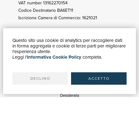
VAT number 13162270154
Codice Destinatario BA6ET11
Iscrizione Camera di Commercio: 1621021
Questo sito usa cookie di analytics per raccogliere dati
HOW TO BUY
in forma aggregata e cookie di terze parti per migliorare
Catalogue
l'esperienza utente.
Leggi l'
Informativa Cookie Policy
completa.
Advanced search
My account
Shipping
DECLINO
ACCETTO
SUPPORT
Quotations
Desiderata
Library support
Bookshop support
Advertising services
HELP
Help & FAQ