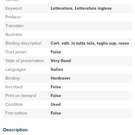
Keyword
Letteratura, Letteratura inglese
Prefacer
Translator
Illustrator
Binding description
Cart. edit. in tutta tela, taglio sup. rosso
Dust jacket
False
State of preservation
Very Good
Languages
Italian
Binding
Hardcover
Inscribed
False
Print on demand
False
Condition
Used
First edition
False
Description