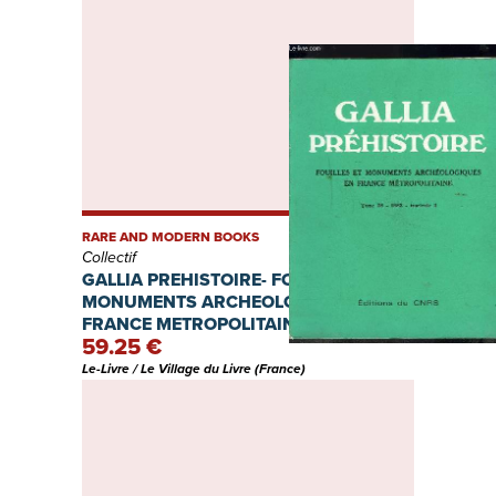
RARE AND MODERN BOOKS
Collectif
GALLIA PREHISTOIRE- FOUILLES ET
MONUMENTS ARCHEOLOGIQUES EN
FRANCE METROPOLITAINE- TOME 26-
59.25 €
1983- FASCICULE 2
Le-Livre / Le Village du Livre (France)