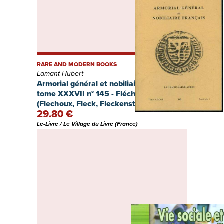
RARE AND MODERN BOOKS
Lamant Hubert
Armorial général et nobiliaire français
tome XXXVII n° 145 - Fléchin à Fleuriot
(Flechoux, Fleck, Fleckenstein, Flée,
29.80 €
Fléger, Fleggue, Fleissière, Fleix, Flelle,
Flélu, Flémalle, Fleming, Fleneke,
Le-Livre / Le Village du Livre (France)
Flequel, Flèques, Fléron, Flers,
Flersheim, Flesch, .)