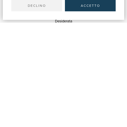
DECLINO
ACCETTO
SUPPORT
Quotations
Desiderata
Library support
Bookshop support
Advertising services
HELP
Help & FAQ
Order tracking
Returns & Refunds
Invoicing
Carta del Docente / 18App
Contact us
ABOUT US
Company info
Fairs
Sellers
Blog