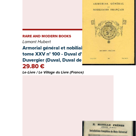
RARE AND MODERN BOOKS
Lamant Hubert
Armorial général et nobiliaire français
tome XXV n° 100 - Duval d'Epremesnil à
Duvergier (Duval, Duval de Hauteclair,
29.80 €
Duval de Hauteville, Du Val de Jouy,
Duval de la Croix, Duval de la Godde,
Le-Livre / Le Village du Livre (France)
Duval de l'Epinoy, Duval de l'Escaude,
Duval de Leyrit, Duval